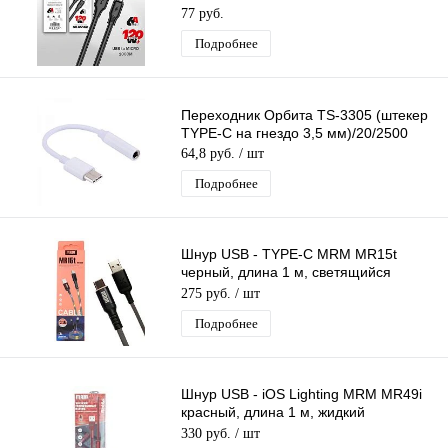
длина 1м
77 руб.
Подробнее
Переходник Орбита TS-3305 (штекер
TYPE-C на гнездо 3,5 мм)/20/2500
64,8 руб.
/ шт
Подробнее
Шнур USB - TYPE-C MRM MR15t
черный, длина 1 м, светящийся
кабель LED
275 руб.
/ шт
Подробнее
Шнур USB - iOS Lighting MRM MR49i
красный, длина 1 м, жидкий
силиконовый кабель
330 руб.
/ шт