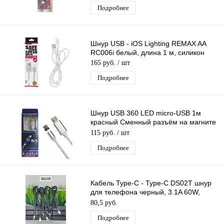
Подробнее
Шнур USB - iOS Lighting REMAX AA
RC006i белый, длина 1 м, силикон
165 руб.
/ шт
Подробнее
Шнур USB 360 LED micro-USB 1м
красный Сменный разъём на магните
360 градусов светящийся Бегущие
115 руб.
/ шт
Огни
Подробнее
Кабель Type-C - Type-C DS02T шнур
для телефона черный, 3.1A 60W,
длина 1м
80,5 руб.
Подробнее