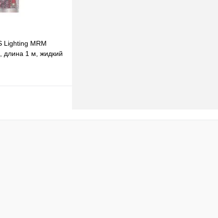
S Lighting MRM
, длина 1 м, жидкий
абель
одписаться
клик
К сравнению
Под заказ