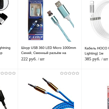
ghtning
Шнур USB 360 LED Micro 1000mm
Кабель HOCO U
ер
Синий, Сменный разъём на
Lighting) 1м
B)
магните 360 градусов светящийся
222 руб.
385 руб.
/ шт
/ шт
Бегущие Огни
я
Подписаться
П
равнению
Купить в 1 клик
К сравнению
Купить в 1 
 заказ
В избранное
Под заказ
В избранное