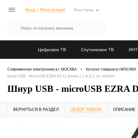
Вход
Регистрация
Ваш город:
Цифровое ТВ
Спутниковое ТВ
ИНТ
•
Современная электроника в г. МОСКВА
Каталог товаров в г.МОСКВА
Шнур USB - microUSB EZRA DC11 длина 1.2 м (2,1 А), нейлон
Шнур USB - microUSB EZRA DC1
ВЕРНУТЬСЯ В РАЗДЕЛ
ОБЗОР ТОВАРА
ОПИСАНИЕ