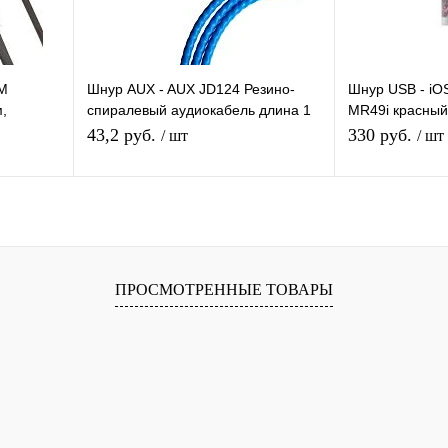
RM
Шнур AUX - AUX JD124 Резино-
Шнур USB - iO
,
спиралевый аудиокабель длина 1
MR49i красный
м
силиконовый к
43,2 руб.
330 руб.
/ шт
/ шт
я
Подписаться
П
равнению
Купить в 1 клик
К сравнению
Купить в 1 
ПРОСМОТРЕННЫЕ ТОВАРЫ
 заказ
В избранное
Под заказ
В избранное