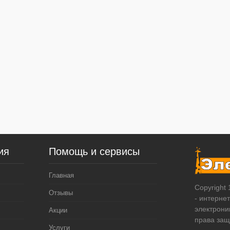
ия
Помощь и сервисы
Главная
Copyright
Отзывы
- интерне
электрони
Акции
права за
Услуги