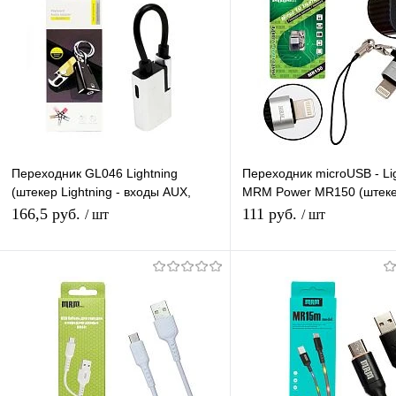
Переходник GL046 Lightning
Переходник microUSB - Li
(штекер Lightning - входы AUX,
MRM Power MR150 (штек
Lightning)
Lightning - гнездо microUS
166,5 руб.
111 руб.
/ шт
/ шт
Подписаться
Подписатьс
Купить в 1 клик
К сравнению
Купить в 1 клик
К с
В избранное
Под заказ
В избранное
Под