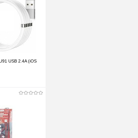
91 USB 2.4A (iOS
одписаться
клик
К сравнению
Под заказ