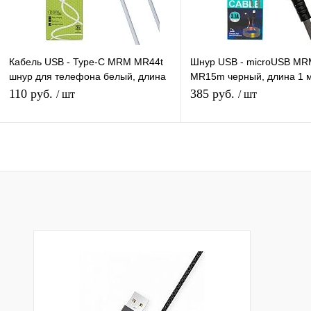
Кабель USB - Type-C MRM MR44t
Шнур USB - microUSB M
шнур для телефона белый, длина
MR15m черный, длина 1 м
1м
светящийся кабель LED
110 руб.
385 руб.
/ шт
/ шт
Подписаться
Подписатьс
Купить в 1 клик
К сравнению
Купить в 1 клик
К с
В избранное
Под заказ
В избранное
Под