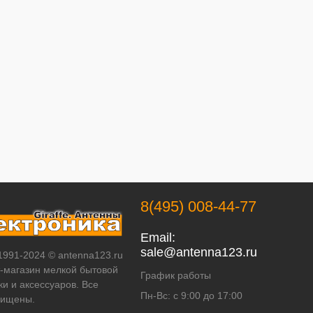
8(495) 008-44-77
Email:
sale@antenna123.ru
 1991-2024 © antenna123.ru
т-магазин мелкой бытовой
График работы
ки и аксессуаров. Все
Пн-Вс: с 9:00 до 17:00
щищены.