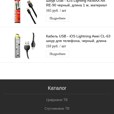
Шнур USB - iOS Lighting REMAX AA
RE-90 черный, длина 1 м, материал
термоэластопласт (ТЭП)
165 руб.
/ шт
Подробнее
Кабель USB - iOS Lightning Awei CL-63
шнур для телефона, черный, длина
1м
110 руб.
/ шт
Подробнее
Каталог
Цифровое ТВ
Спутниковое ТВ