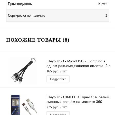
Производитель
Китай
Сортировка по наличию
2
ПОХОЖИЕ ТОВАРЫ (8)
Шнур USB - MicroUSB и Lightning в
одном разъеме,тканевая оплетка, 2 в
1 Кабель для зарядки
165 руб.
/ шт
Подробнее
Шнур USB 360 LED Type-C 1м белый
сменный разъём на магните 360
градусов светящийся Бегущие Огни
275 руб.
/ шт
Подробнее