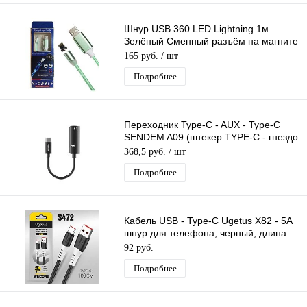
Шнур USB 360 LED Lightning 1м
Зелёный Сменный разъём на магните
360 градусов светящийся Бегущие
165 руб.
/ шт
Огни
Подробнее
Переходник Type-C - AUX - Type-C
SENDEM A09 (штекер TYPE-C - гнездо
3,5мм/гнездо TYPE-C) 14 см
368,5 руб.
/ шт
Подробнее
Кабель USB - Type-C Ugetus X82 - 5A
шнур для телефона, черный, длина
1м
92 руб.
Подробнее