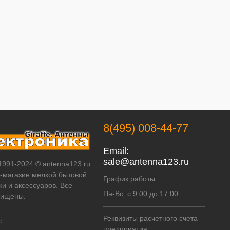
8(495) 008-44-77
Email:
sale@antenna123.ru
 1991-2024 © antenna123.ru
т-магазин мелкой бытовой
График работы
ки и аксессуаров. Все
Пн-Вс: с 9:00 до 17:00
щищены.
Реквизиты расчетного счета
:
предприятия: