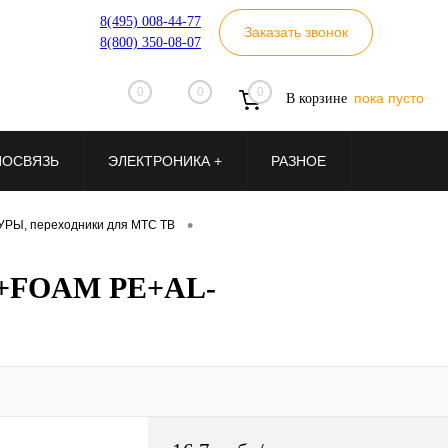
8(495) 008-44-77
Заказать звонок
8(800) 350-08-07
0
0
0
пока пусто
В корзине
ИОСВЯЗЬ
ЭЛЕКТРОНИКА +
РАЗНОЕ
•
РЫ, переходники для МТС ТВ
S+FOAM PE+AL-