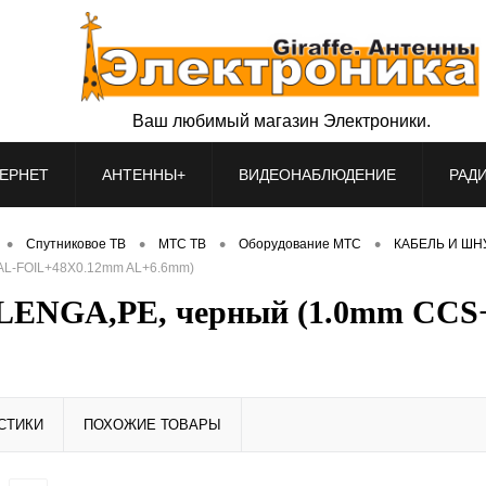
Ваш любимый магазин Электроники.
ЕРНЕТ
АНТЕННЫ+
ВИДЕОНАБЛЮДЕНИЕ
РАД
•
•
•
•
Спутниковое ТВ
МТС ТВ
Оборудование МТС
КАБЕЛЬ И ШНУ
AL-FOIL+48X0.12mm AL+6.6mm)
ELENGA,PE, черный (1.0mm CC
СТИКИ
ПОХОЖИЕ ТОВАРЫ