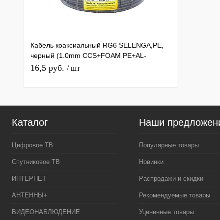
Кабель коаксиальный RG6 SELENGA,PE,
черный (1.0mm CCS+FOAM PE+AL-
FOIL+48X0.12mm AL+6.6mm)
16,5 руб.
/ шт
Каталог
Наши предложен
Цифровое ТВ
Популярные товары
Спутниковое ТВ
Новинки
ИНТЕРНЕТ
Распродажи и скидки
АНТЕННЫ+
Рекомендуемые товары
ВИДЕОНАБЛЮДЕНИЕ
Уцененные товары