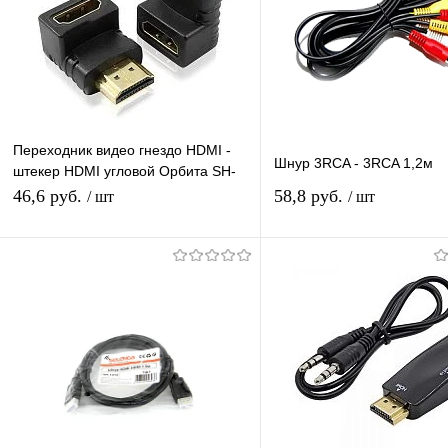
Переходник видео гнездо HDMI -
Шнур 3RCA - 3RCA 1,2м
штекер HDMI угловой Орбита SH-
160/20/2000
46,6 руб.
58,8 руб.
/ шт
/ шт
В корзину
Подписатьс
Купить в 1 клик
К сравнению
Купить в 1 клик
К с
В избранное
В наличии
В избранное
Нед