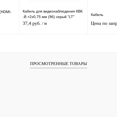
Кабель для видеонаблюдения КВК
(HDMI-
Кабель
-В +2х0,75 мм (96) серый "LT"
PROCONNECT (200)
37,4 руб.
Цена по зап
/ м
Зап
я
Подписаться
равнению
Купить в 1 клик
К сравнению
Купить в 1 
ПРОСМОТРЕННЫЕ ТОВАРЫ
оступно
В избранное
Недоступно
В избранное