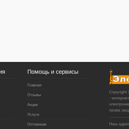
ия
Помощь и сервисы
Главная
Copyright
Отзывы
- интерне
электрони
Акции
права за
Услуги
Наш адрес
Оптовикам