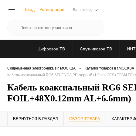
Вход
Регистрация
Ваш город:
Цифровое ТВ
Спутниковое ТВ
ИНТ
•
Современная электроника в г. МОСКВА
Каталог товаров в г.МОСКВА
Кабель коаксиальный RG6 SELENGA,PE, черный (1.0mm CCS+FOAM PE+
Кабель коаксиальный RG6 S
FOIL+48X0.12mm AL+6.6mm)
ВЕРНУТЬСЯ В РАЗДЕЛ
ОБЗОР ТОВАРА
ХАРАКТЕРИ