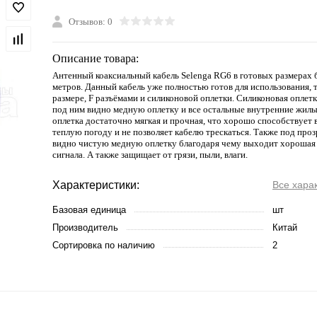
Отзывов: 0
Описание товара:
Антенный коаксиальный кабель Sеlеngа RG6 в готовых размерах б
метров. Данный кабель уже полностью готов для использования, 
размере, F разъёмами и силиконовой оплетки. Силиконовая оплетк
под ним видно медную оплетку и все остальные внутренние жилы
оплетка достаточно мягкая и прочная, что хорошо способствует
теплую погоду и не позволяет кабелю трескаться. Также под про
видно чистую медную оплетку благодаря чему выходит хорошая
сигнала. А также защищает от грязи, пыли, влаги.
Характеристики:
Все хара
Базовая единица
шт
Производитель
Китай
Сортировка по наличию
2