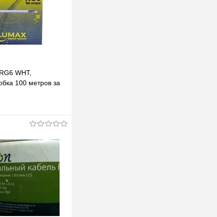
 RG6 WHT,
обка 100 метров за
одписаться
клик
К сравнению
Недоступно