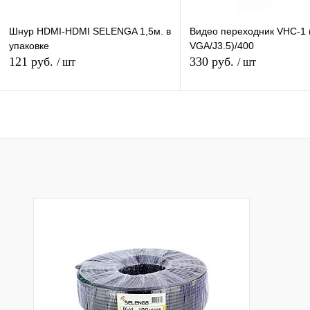
Шнур HDMI-HDMI SELENGA 1,5м. в
Видео переходник VHC-1 
упаковке
VGA/J3.5)/400
121 руб.
330 руб.
/ шт
/ шт
Подписаться
Подписатьс
Купить в 1 клик
К сравнению
Купить в 1 клик
К с
В избранное
Недоступно
В избранное
Нед