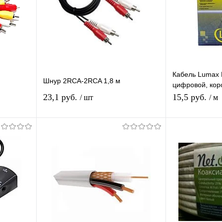
Кабель Lumax
Шнур 2RCA-2RCA 1,8 м
цифровой, кор
1 метр
23,1 руб.
15,5 руб.
/ шт
/ м
я
Подписаться
П
равнению
Купить в 1 клик
К сравнению
Купить в 1 
оступно
В избранное
Недоступно
В избранное