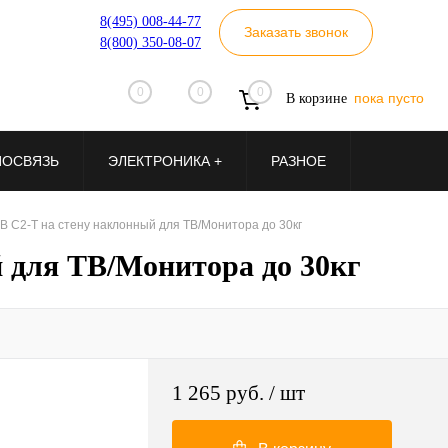
8(495) 008-44-77
Заказать звонок
8(800) 350-08-07
0
0
0
пока пусто
В корзине
ИОСВЯЗЬ
ЭЛЕКТРОНИКА +
РАЗНОЕ
B C2-T на стену наклонный для ТВ/Монитора до 30кг
й для ТВ/Монитора до 30кг
1 265 руб.
/ шт