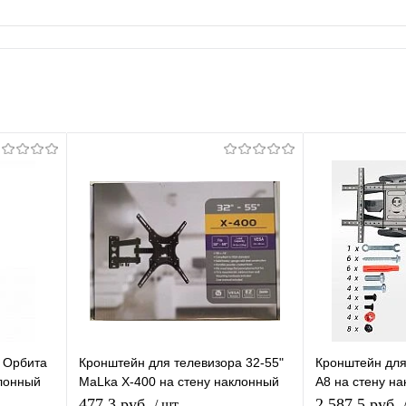
 Орбита
Кронштейн для телевизора 32-55"
Кронштейн для
лонный
MaLka X-400 на стену наклонный
A8 на стену н
ектора
поворотный для ТВ/Монитора до
поворотный дл
477,3 руб.
2 587,5 руб.
/ шт