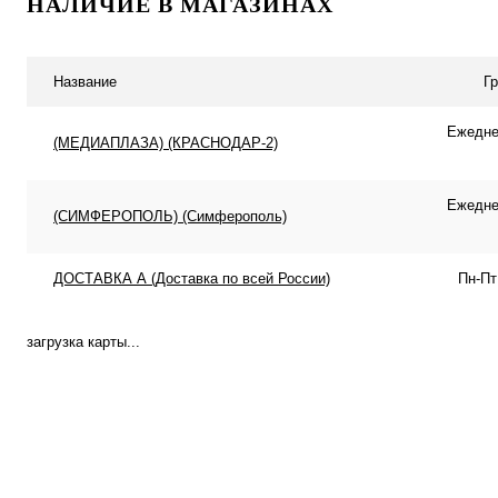
НАЛИЧИЕ В МАГАЗИНАХ
Купить в 1 клик
К сравнению
Купить в 1 клик
К с
В избранное
Под заказ
В избранное
Под
Название
Г
Ежеднев
(МЕДИАПЛАЗА) (КРАСНОДАР-2)
Ежеднев
(СИМФЕРОПОЛЬ) (Симферополь)
ДОСТАВКА А (Доставка по всей России)
Пн-Пт
загрузка карты...