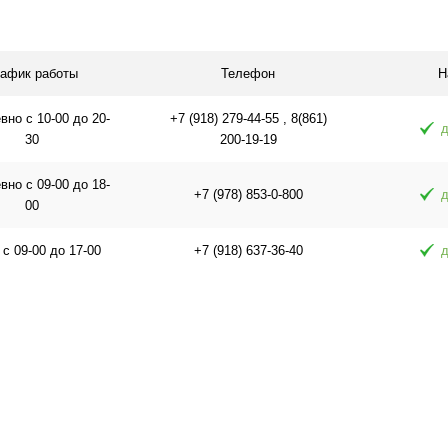
равнению
Купить в 1 клик
К сравнению
Купить в 1 
 заказ
В избранное
В наличии
В избранное
рафик работы
Телефон
Н
но с 10-00 до 20-
+7 (918) 279-44-55 , 8(861)
д
30
200-19-19
но с 09-00 до 18-
+7 (978) 853-0-800
д
00
 с 09-00 до 17-00
+7 (918) 637-36-40
д