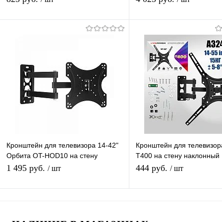
до 14кг
Подписаться
В корзину
Купить в 1 клик
К сравнению
Купить в 1 клик
К с
В избранное
Под заказ
В избранное
В н
Кронштейн для телевизора 14-42"
Кронштейн для телевизор
Орбита OT-HOD10 на стену
T400 на стену наклонный
наклонный поворотный для ТВ/
поворотный для ТВ/Монит
1 495 руб.
444 руб.
/ шт
/ шт
Монитора
15 кг
Подписаться
Подписатьс