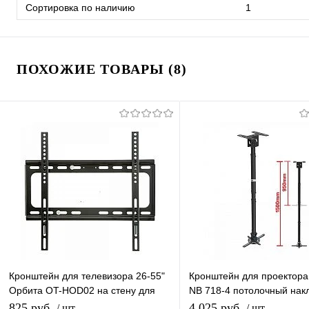
Сортировка по наличию
1
ПОХОЖИЕ ТОВАРЫ (8)
Кронштейн для телевизора 26-55"
Кронштейн для проектора
Орбита OT-HOD02 на стену для
NB 718-4 потолочный нак
ТВ/Монитора
поворотный для видеопро
825 руб.
4 025 руб.
/ шт
/ шт