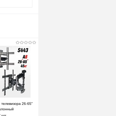
 телевизора 26-65"
аклонный
я ТВ/Монитора
/ шт