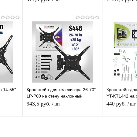
22 кг
В корзину
равнению
Купить в 1 клик
К сравнению
Купить в 1 
аличии
В избранное
В наличии
В избранное
а 14-55"
Кронштейн для телевизора 26-70"
Кронштейн для
LP-P60 на стену наклонный
YT-KT1442 на 
ора до
поворотный для ТВ/Монитора
для ТВ/Монито
943,5 руб.
440 руб.
/ шт
/ шт
я
В корзину
П