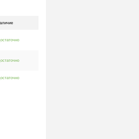
клик
К сравнению
Под заказ
аличие
остаточно
остаточно
остаточно