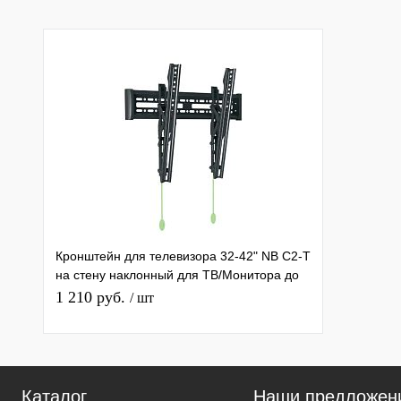
Кронштейн для телевизора 32-42" NB C2-T
на стену наклонный для ТВ/Монитора до
30кг
1 210 руб.
/ шт
Каталог
Наши предложен