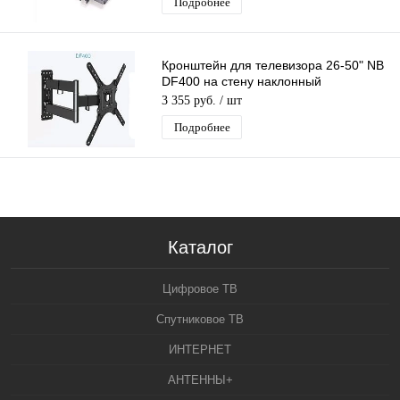
Подробнее
Кронштейн для телевизора 26-50" NB
DF400 на стену наклонный
поворотный для ТВ/Монитора до
3 355 руб.
/ шт
27,3кг
Подробнее
Каталог
Цифровое ТВ
Спутниковое ТВ
ИНТЕРНЕТ
АНТЕННЫ+