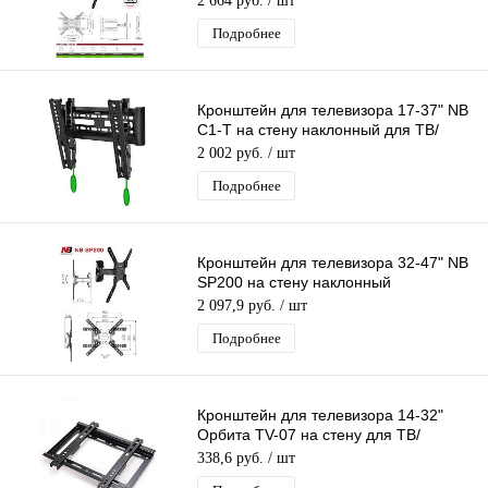
2 664 руб.
/ шт
Подробнее
Кронштейн для телевизора 17-37" NB
C1-T на стену наклонный для ТВ/
Монитора до 18,2кг
2 002 руб.
/ шт
Подробнее
Кронштейн для телевизора 32-47" NB
SP200 на стену наклонный
поворотный для ТВ/Монитора
2 097,9 руб.
/ шт
Подробнее
Кронштейн для телевизора 14-32"
Орбита TV-07 на стену для ТВ/
Монитора до 25кг
338,6 руб.
/ шт