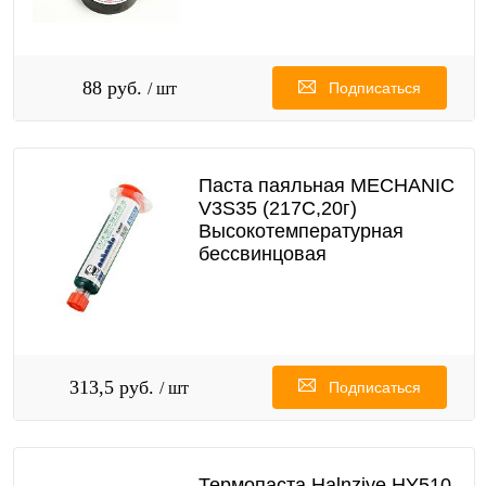
88 руб.
/ шт
Подписаться
Паста паяльная MECHANIC
V3S35 (217С,20г)
Высокотемпературная
бессвинцовая
313,5 руб.
/ шт
Подписаться
Термопаста Halnziye HY510-