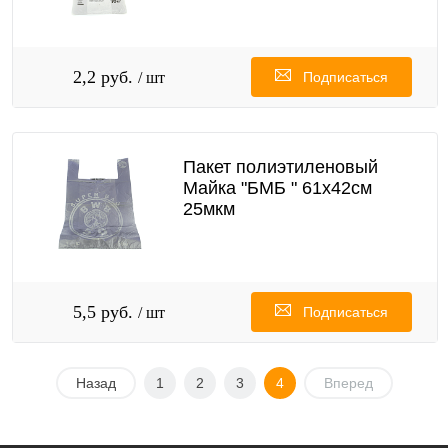
2,2 руб.
/ шт
Подписаться
Пакет полиэтиленовый
Майка "БМБ " 61х42см
25мкм
5,5 руб.
/ шт
Подписаться
Назад
1
2
3
4
Вперед