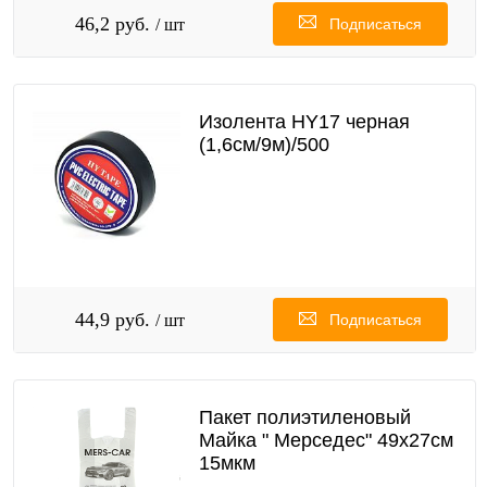
46,2 руб.
/ шт
Подписаться
Изолента HY17 черная
(1,6см/9м)/500
44,9 руб.
/ шт
Подписаться
Пакет полиэтиленовый
Майка " Мерседес" 49х27см
15мкм