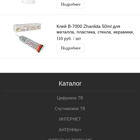
Подробнее
Клей B-7000 Zhanlida 50ml для
металла, пластика, стекла, керамики,
дерева, кожи, резины
110 руб.
/ шт
Подробнее
Каталог
Цифровое ТВ
Спутниковое ТВ
ИНТЕРНЕТ
АНТЕННЫ+