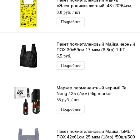
Пакет полиэтиленовый майка
«Электроника» желтый, 43+20*64см,
23 мкм
8,8 руб.
/ шт
Подробнее
Пакет полиэтиленовый Майка черный
ПОХ 30х59см 17 мкм (6,8гр) 1ШТ
6,5 руб.
Подробнее
Маркер перманентный черный Te
Neng 425 (7мм) Big marker
55 руб.
/ шт
Подробнее
Пакет полиэтиленовый Майка "БМБ "
ПОХ 42х61см 25 мкм (18гр) /50шт/500