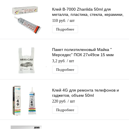
Клей B-7000 Zhanlida 50ml для
металла, пластика, стекла, керамики,
дерева, кожи, резины
110 руб.
/ шт
Подробнее
Пакет полиэтиленовый Майка "
Мерседес" ПОХ 27х49см 15 мкм
(10гр) /100шт/1000 шт*меш
3,2 руб.
/ шт
Подробнее
Клей 4G для ремонта телефонов и
гаджетов, объем 50ml
220 руб.
/ шт
Подробнее