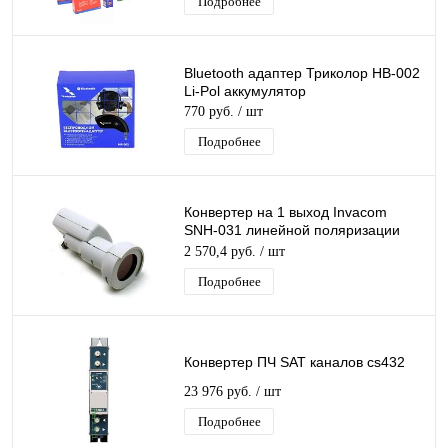
Подробнее
Bluetooth адаптер Триколор HB-002
Li-Pol аккумулятор
770 руб.
/ шт
Подробнее
Конвертер на 1 выход Invacom
SNH-031 линейной поляризации
универсальный малошумящий
2 570,4 руб.
/ шт
Подробнее
Конвертер ПЧ SAT каналов cs432
23 976 руб.
/ шт
Подробнее