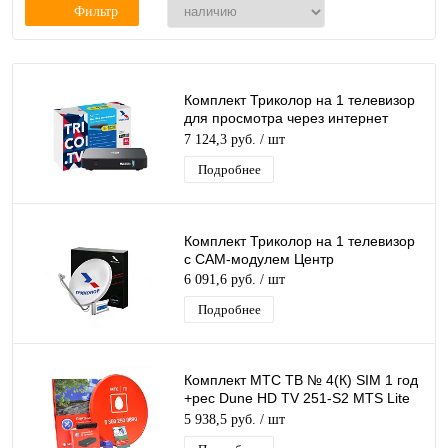
Фильтр
Комплект Триколор на 1 телевизор
для просмотра через интернет
GSC593 (+1 год подписки)
7 124,3 руб.
/ шт
Подробнее
Комплект Триколор на 1 телевизор
с CAM-модулем Центр
6 091,6 руб.
/ шт
Подробнее
Комплект МТС ТВ № 4(К) SIM 1 год
+рес Dune HD TV 251-S2 MTS Lite
Plus+Ант 0,6м красная +Ку
5 938,5 руб.
/ шт
+каб.20м