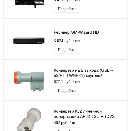
Подробнее
Ресивер GM-Wizard HD
3 024 руб.
/ шт
Подробнее
Конвертер на 2 выхода (GSLF-
52/RT-TWNR41) круговой
поляризации TWIN дляТриколор/
677,1 руб.
/ шт
НТВ-Плюс
Подробнее
Конвертер Ку2 линейной
поляризации AP82-Т2Е-F, (DVS-
U202) (EuroskyEHKF-110) на 2 вых
462 руб.
/ шт
Ку 2