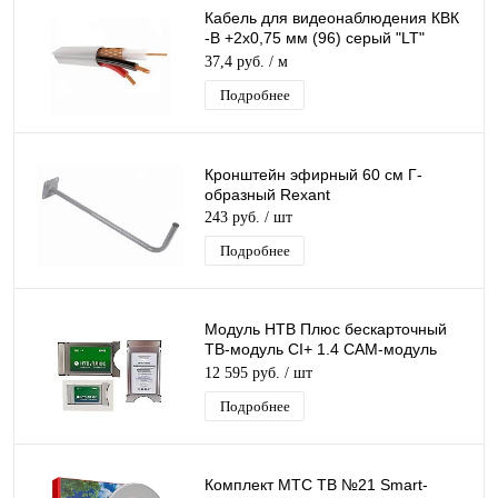
Кабель для видеонаблюдения КВК
-В +2х0,75 мм (96) серый "LT"
PROCONNECT (200)
37,4 руб.
/ м
Подробнее
Кронштейн эфирный 60 см Г-
образный Rexant
243 руб.
/ шт
Подробнее
Модуль НТВ Плюс бескарточный
ТВ‑модуль CI+ 1.4 CAM-модуль
SMiT Compunicate CAM
12 595 руб.
/ шт
Подробнее
Комплект МТС ТВ №21 Smart-