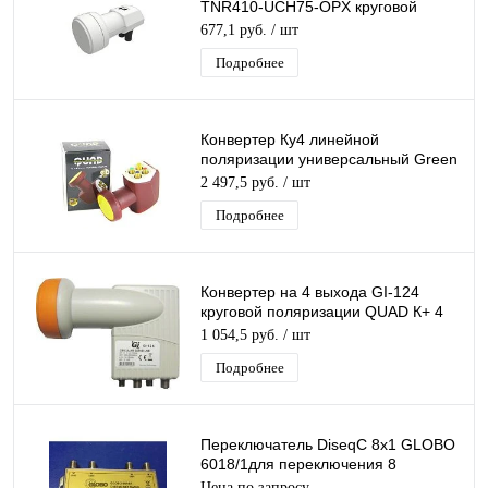
TNR410-UCH75-OPX круговой
поляризации Inverto TWIN для
677,1 руб.
/ шт
Триколор/ НТВ-Плюс
Подробнее
Конвертер Ку4 линейной
поляризации универсальный Green
line SR-04 QUAD 4 выхода Ку4
2 497,5 руб.
/ шт
Подробнее
Конвертер на 4 выхода GI-124
круговой поляризации QUAD К+ 4
дляТриколор/НТВ-Плюс
1 054,5 руб.
/ шт
Подробнее
Переключатель DiseqC 8х1 GLOBO
6018/1для переключения 8
конвертеров одним ресивером
Цена по запросу