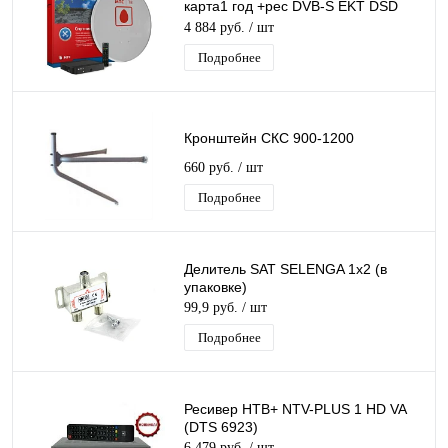
карта1 год +рес DVB-S EKT DSD
4404 +Ант 0,6м серая +Ку +каб.20м
4 884 руб.
/ шт
Подробнее
Кронштейн СКС 900-1200
660 руб.
/ шт
Подробнее
Делитель SAT SELENGA 1x2 (в
упаковке)
99,9 руб.
/ шт
Подробнее
Ресивер НТВ+ NTV-PLUS 1 HD VA
(DTS 6923)
6 479 руб.
/ шт