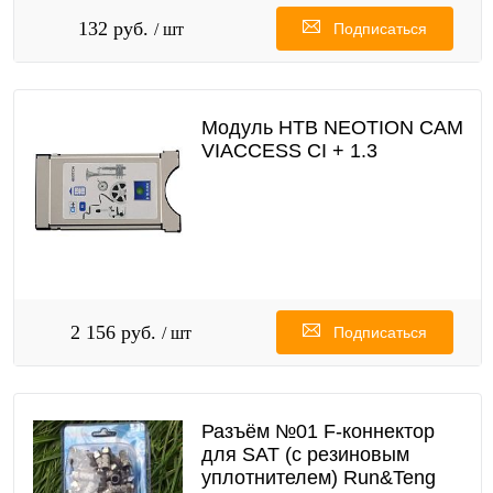
132 руб.
/ шт
Подписаться
Модуль НТВ NEOTION CAM
VIACCESS CI + 1.3
2 156 руб.
/ шт
Подписаться
Разъём №01 F-коннектор
для SAT (с резиновым
уплотнителем) Run&Teng