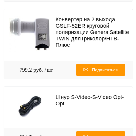
Конвертер на 2 выхода
GSLF-52ER круговой
поляризации GeneralSatellite
TWIN дляТриколор/НТВ-
Плюс
799,2 руб.
/ шт
Подписаться
Шнур S-Video-S-Video Opt-
Opt