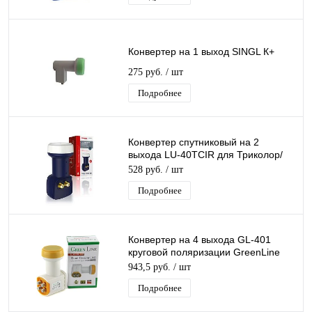
Конвертер на 1 выход SINGL К+
275 руб.
/ шт
Подробнее
Конвертер спутниковый на 2
выхода LU-40TCIR для Триколор/
НТВ-Плюс круговой поляризации
528 руб.
/ шт
Lumax
Подробнее
Конвертер на 4 выхода GL-401
круговой поляризации GreenLine
QUAD К+ 4 дляТриколор/НТВ-Плюс
943,5 руб.
/ шт
Подробнее