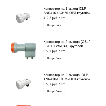
Конвертер на 1 выход IDLP-
SNR410-UCH75-OPX круговой
поляризации Inverto SINGL для
412,5 руб.
/ шт
Триколор/ НТВ-Плюс
Подробнее
Конвертер на 2 выхода (GSLF-
52/RT-TWNR41) круговой
поляризации TWIN дляТриколор/
677,1 руб.
/ шт
НТВ-Плюс
Подробнее
Конвертер на 2 выхода IDLP-
TNR410-UCH75-OPX круговой
поляризации Inverto TWIN для
677,1 руб.
/ шт
Триколор/ НТВ-Плюс
Подробнее