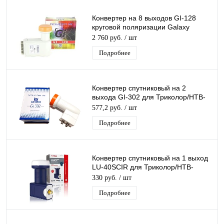
Конвертер на 8 выходов GI-128
круговой поляризации Galaxy
Innovations К+ 8 дляТриколор/НТВ-
2 760 руб.
/ шт
Плюс
Подробнее
Конвертер спутниковый на 2
выхода GI-302 для Триколор/НТВ-
Плюс круговой поляризации Galaxy
577,2 руб.
/ шт
Innovatio
Подробнее
Конвертер спутниковый на 1 выход
LU-40SCIR для Триколор/НТВ-
Плюс круговой поляризации Lumax
330 руб.
/ шт
Подробнее