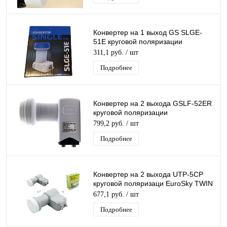
Конвертер на 1 выход GS SLGE-
51E круговой поляризации
GeneralSatellite SINGL для
311,1 руб.
/ шт
Триколор/НТВ-Плюс
Подробнее
Конвертер на 2 выхода GSLF-52ER
круговой поляризации
GeneralSatellite TWIN дляТриколор/
799,2 руб.
/ шт
НТВ-Плюс
Подробнее
Конвертер на 2 выхода UTP-5CP
круговой поляризаци EuroSky TWIN
для Триколор/НТВ-Плюс
677,1 руб.
/ шт
Подробнее