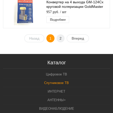
Конвертер на 4 выхода GM-124Cx
круговой поляризации GoldMaster
QUAD для Триколор/НТВ-Плюс
957 руб.
/ шт
Подробнее
Назад
1
2
Вперед
Каталог
Цифровое ТВ
Спутниковое ТВ
ИНТЕРНЕТ
АНТЕННЫ+
ВИДЕОНАБЛЮДЕНИЕ