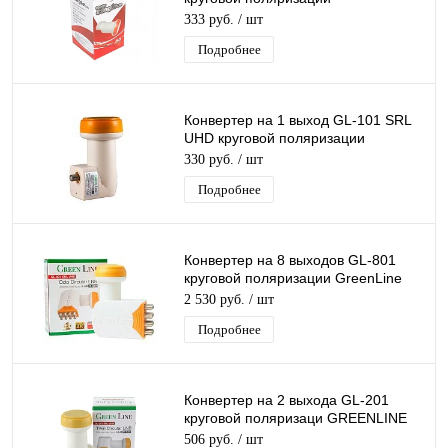
GeneralSatellite SINGL
333 руб.
/ шт
дляТриколор/НТВ-Плюс
Подробнее
Конвертер на 1 выход GL-101 SRL
UHD круговой поляризации
GreenLine SINGL дляТриколор/
330 руб.
/ шт
НТВ-Плюс
Подробнее
Конвертер на 8 выходов GL-801
круговой поляризации GreenLine
Octo К+ 8 для Триколор/НТВ-Плюс
2 530 руб.
/ шт
Подробнее
Конвертер на 2 выхода GL-201
круговой поляризаци GREENLINE
TWIN для Триколор/НТВ-Плюс
506 руб.
/ шт