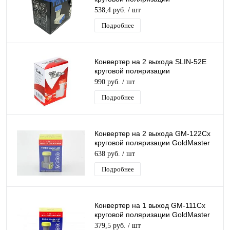
GeneralSatellite TWIN для
538,4 руб.
/ шт
Триколор/НТВ-Плюс
Подробнее
Конвертер на 2 выхода SLIN-52E
круговой поляризации
GeneralSatellite TWIN дляТриколор/
990 руб.
/ шт
НТВ-Плюс
Подробнее
Конвертер на 2 выхода GM-122Cx
круговой поляризации GoldMaster
TWIN для Триколор/НТВ-Плюс
638 руб.
/ шт
Подробнее
Конвертер на 1 выход GM-111Cx
круговой поляризации GoldMaster
SINGL для Триколор/НТВ-Плюс
379,5 руб.
/ шт