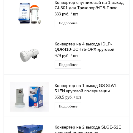
Конвертер спутниковый на 1 выход
GI-301 для Триколор/НТВ-Плюс
круговой поляризации Galaxy
333 руб.
/ шт
Innovation
Подробнее
Конвертер на 4 выхода IDLP-
QDR410-UCH75-OPX круговой
поляризации Inverto QUAD для
979 руб.
/ шт
Триколор/ НТВ-Плюс
Подробнее
Конвертер на 1 выход GS SLWI-
51EN круговой поляризации
GeneralSatellite SINGL
368,5 руб.
/ шт
дляТриколор/НТВ-Плюс
Подробнее
Конвертер на 2 выхода SLGE-52E
круговой поляризации