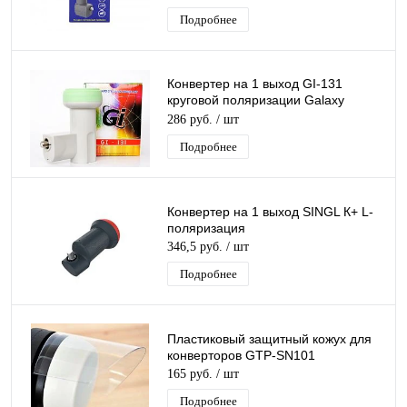
Подробнее
Конвертер на 1 выход GI-131
круговой поляризации Galaxy
Innovations SINGL дляТриколор/
286 руб.
/ шт
НТВ-Плюс
Подробнее
Конвертер на 1 выход SINGL К+ L-
поляризация
346,5 руб.
/ шт
Подробнее
Пластиковый защитный кожух для
конверторов GTP-SN101
165 руб.
/ шт
Подробнее