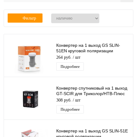
Фильтр
Конвертер на 1 выход GS SLIN-
51EN круговой поляризации
GeneralSatellite SINGL
264 руб.
/ шт
дляТриколор/НТВ-Плюс
Подробнее
Конвертер спутниковый на 1 выход
GT-SCIR для Триколор/НТВ-Плюс
круговой поляризации
308 руб.
/ шт
Подробнее
Конвертер на 1 выход GS SLIN-51E
круговой поляризации