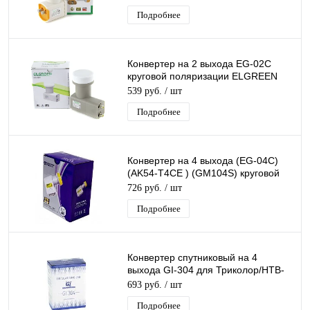
Подробнее
Конвертер на 2 выхода EG-02C
круговой поляризации ELGREEN
TWIN дляТриколор/НТВ-Плюс
539 руб.
/ шт
Подробнее
Конвертер на 4 выхода (EG-04C)
(AK54-T4CE ) (GM104S) круговой
поляризации QUAD дляТриколор/
726 руб.
/ шт
НТВ
Подробнее
Конвертер спутниковый на 4
выхода GI-304 для Триколор/НТВ-
Плюс круговой поляризации Galaxy
693 руб.
/ шт
Innovatio
Подробнее