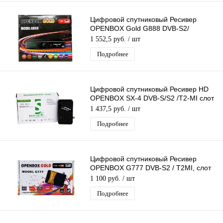
Цифровой спутниковый Ресивер
OPENBOX Gold G888 DVB-S2/
IPTV/T2MI слот для карты, поддержка
1 552,5 руб.
/ шт
3G модема
Подробнее
Цифровой спутниковый Ресивер HD
OPENBOX SX-4 DVB-S/S2 /T2-MI слот
для карты, USB поддержка 3G
1 437,5 руб.
/ шт
модема
Подробнее
Цифровой спутниковый Ресивер
OPENBOX G777 DVB-S2 / T2MI, слот
для карты, USB поддержка 3G
1 100 руб.
/ шт
модема
Подробнее