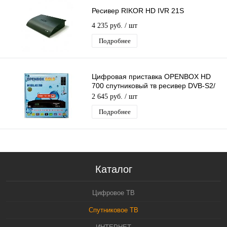
Ресивер RIKOR HD IVR 21S
4 235 руб.
/ шт
Подробнее
Цифровая приставка OPENBOX HD
700 спутниковый тв ресивер DVB-S2/
IPTV, T2MI, CA, USB, 3G, GPRS
2 645 руб.
/ шт
Подробнее
Каталог
Цифровое ТВ
Спутниковое ТВ