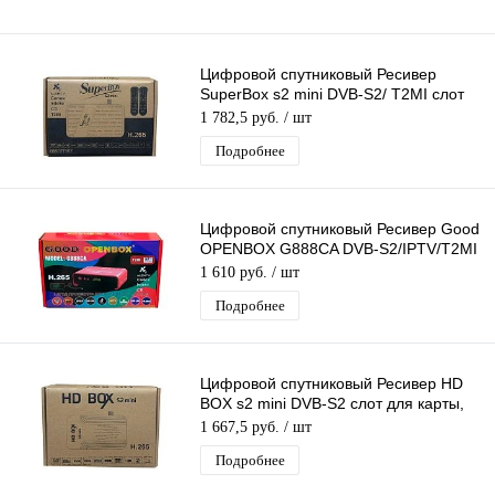
Цифровой спутниковый Ресивер
SuperBox s2 mini DVB-S2/ T2MI слот
для карты,поддержка 3G модема
1 782,5 руб.
/ шт
Подробнее
Цифровой спутниковый Ресивер Good
OPENBOX G888CA DVB-S2/IPTV/T2MI
слот для карты,поддержка 3G модема
1 610 руб.
/ шт
Подробнее
Цифровой спутниковый Ресивер HD
BOX s2 mini DVB-S2 слот для карты,
USB поддержка 3G модема
1 667,5 руб.
/ шт
Подробнее