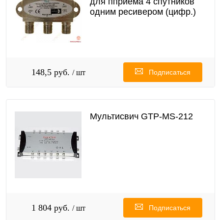
для пприёма 4 спутников
одним ресивером (цифр.)
148,5 руб.
/ шт
Подписаться
Мультисвич GTP-MS-212
1 804 руб.
/ шт
Подписаться