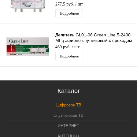
проходом питания 1 вход 6 выходов
277,5 руб.
/ шт
Подробнее
Делитель GL01-06 Green Line 5-2400
МГц эфирно-спутниковый с проходом
питания 1х6
460 руб.
/ шт
Подробнее
Каталог
Цифровое ТВ
Спутниковое ТВ
ИНТЕРНЕТ
АНТЕННЫ+