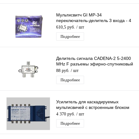
Мультисвитч GI MP-34
переключатель-делитель 3 входа - 4
выходов
610,5 руб.
/ шт
Подробнее
Делитель сигнала CADENA-2 5-2400
MHz F разъемы эфирно-спутниковый
без прохода питания 1 вх 2 вых
88 руб.
/ шт
Подробнее
Усилитель для каскадируемых
мультисвичей c встроенным блоком
питанияSpaun SBK -5501
4 370 руб.
/ шт
Подробнее