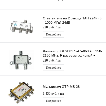
Ответвитель на 2 отвода TAH 224F (5
- 1000 МГц) 24dB
220 руб.
/ шт
Подробнее
Диплексор GI SD01 Sat 5-860 Ant 950-
2150 MHz, F разъемы эфирный +
спутниковый с проходом питания 2х1
220 руб.
/ шт
Подробнее
Мультисвич GTP-MS-28
1 430 руб.
/ шт
Подробнее