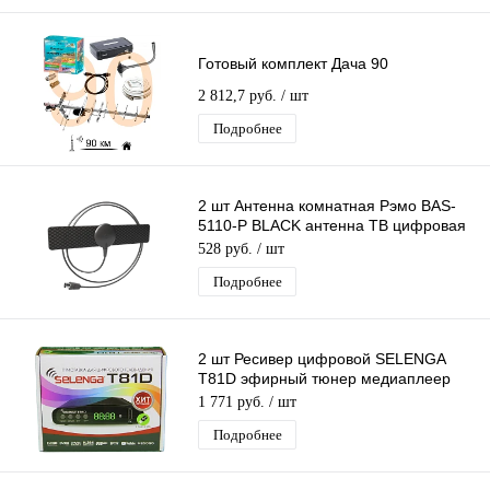
Готовый комплект Дача 90
2 812,7 руб.
/ шт
Подробнее
2 шт Антенна комнатная Рэмо BAS-
5110-P BLACK антенна ТВ цифровая
эфирная для телевидения 2 шт
528 руб.
/ шт
Подробнее
2 шт Ресивер цифровой SELENGA
T81D эфирный тюнер медиаплеер
бесплатное тв приставка цифровая 2
1 771 руб.
/ шт
шт
Подробнее