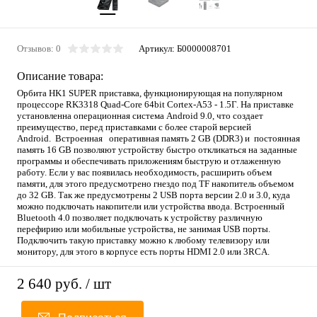
Отзывов: 0
Артикул:
Б0000008701
Описание товара:
Орбита HK1 SUPER приставка, функционирующая на популярном
процессоре RK3318 Quad-Core 64bit Cortex-A53 - 1.5Г. На приставке
установленна операционная система Android 9.0, что создает
преимущество, перед приставками с более старой версией
Android. Встроенная оперативная память 2 GB (DDR3) и постоянная
память 16 GB позволяют устройству быстро откликаться на заданные
программы и обеспечивать приложениям быструю и отлаженную
работу. Если у вас появилась необходимость, расширить объем
памяти, для этого предусмотрено гнездо под TF накопитель объемом
до 32 GB. Так же предусмотрены 2 USB порта версии 2.0 и 3.0, куда
можно подключать накопители или устройства ввода. Встроенный
Bluetooth 4.0 позволяет подключать к устройству различную
перефирию или мобильные устройства, не занимая USB порты.
Подключить такую приставку можно к любому телевизору или
монитору, для этого в корпусе есть порты HDMI 2.0 или 3RCA.
2 640 руб.
/ шт