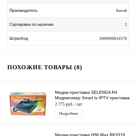
Производитель
Китай
Сортировка по наличию
2
ШтрихКод
2000990824578
ПОХОЖИЕ ТОВАРЫ (8)
Медиа-приставка SELENGA R4
Медиаплеер Smart tv IPTV приставка
4K
2 775 руб.
/ шт
Подробнее
Медиа-приставка H96 Max RK3318