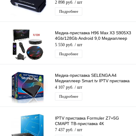
DIGIFORS SMART200 Android+DVBТ2
2 898 руб.
/ шт
Подробнее
Медиа-приставка H96 Max X3 S905X3
4Gb/128Gb Android 9,0 Медиаплеер
Smart tv IPTV приставка 4K H.265
5 550 руб.
/ шт
Подробнее
Медиа-приставка SELENGA A4
Медиаплеер Smart tv IPTV приставка
4K
4 107 руб.
/ шт
Подробнее
IPTV приставка Formuler Z7+5G
СМАРТ ТВ-приставка 4К
7 437 руб.
/ шт