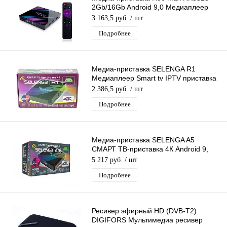
2Gb/16Gb Android 9,0 Медиаплеер
Smart tv IPTV приставка 4K H.265
3 163,5 руб.
/ шт
Подробнее
Медиа-приставка SELENGA R1
Медиаплеер Smart tv IPTV приставка
4K
2 386,5 руб.
/ шт
Подробнее
Медиа-приставка SELENGA A5
СМАРТ ТВ-приставка 4К Android 9,
4/32 Gb, мультимедийный центр
5 217 руб.
/ шт
развлече
Подробнее
Ресивер эфирный HD (DVB-T2)
DIGIFORS Мультимедиа ресивер