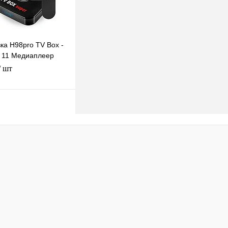
ка H98pro TV Box -
d 11 Медиаплеер
OTT приставка 4K
/ шт
одписаться
клик
К сравнению
Под заказ