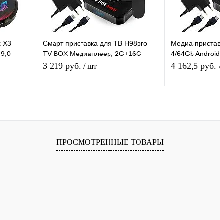
x X3
Смарт приставка для ТВ H98pro
Медиа-пристав
 9,0
TV BOX Медиаплеер, 2G+16G
4/64Gb Androi
V
Android-приставка цифровая для
Smart tv IPTV 
3 219 руб.
4 162,5 руб.
/ шт
телевизора
HD
я
В корзину
П
равнению
Купить в 1 клик
К сравнению
Купить в 1 
ПРОСМОТРЕННЫЕ ТОВАРЫ
 заказ
В избранное
В наличии
В избранное