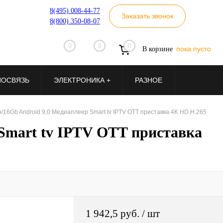
8(495) 008-44-77
Заказать звонок
8(800) 350-08-07
0
0
0
пока пусто
В корзине
ИОСВЯЗЬ
ЭЛЕКТРОНИКА +
РАЗНОЕ
b/16Gb Android 9,0 Медиаплеер Smart tv IPTV OTT приставка 4K HD H.265
 Smart tv IPTV OTT приставка
1 942,5 руб.
/ шт