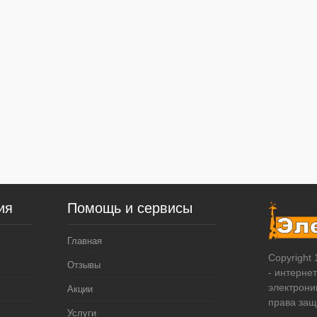
ия
Помощь и сервисы
Главная
Copyright
Отзывы
- интерне
электрони
Акции
права за
Услуги