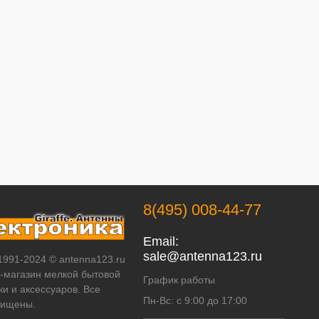
8(495) 008-44-77
Email:
sale@antenna123.ru
 1991-2024 © antenna123.ru
т-магазин мелкой бытовой
График работы
ки и аксессуаров. Все
Пн-Вс: с 9:00 до 17:00
щищены.