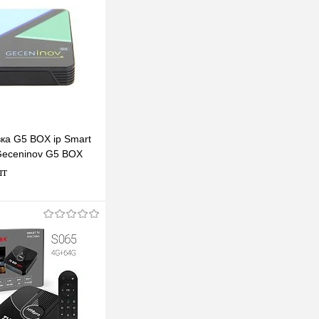
ка G5 BOX ip Smart
Geceninov G5 BOX
шт
В корзину
клик
К сравнению
В наличии