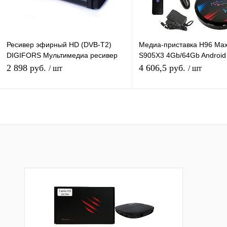
Ресивер эфирный HD (DVB-T2)
Медиа-приставка H96 Ma
DIGIFORS Мультимедиа ресивер
S905X3 4Gb/64Gb Android
DIGIFORS SMART200
Медиаплеер Smart tv IPT
2 898 руб.
4 606,5 руб.
/ шт
/ шт
Android+DVBТ2
приставка 4K H.265
В корзину
Подписатьс
Купить в 1 клик
К сравнению
Купить в 1 клик
К с
В избранное
В наличии
В избранное
Под