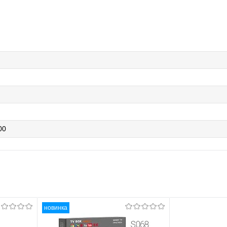
00
новинка