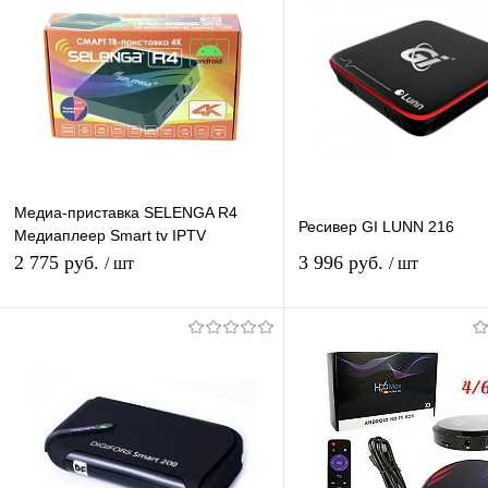
Медиа-приставка SELENGA R4
Ресивер GI LUNN 216
Медиаплеер Smart tv IPTV
приставка 4K
2 775 руб.
3 996 руб.
/ шт
/ шт
Подписаться
В корзину
Купить в 1 клик
К сравнению
Купить в 1 клик
К с
В избранное
Под заказ
В избранное
В н