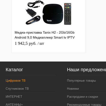
Медиа-приставка Tanix H2 - 2Gb/16Gb
Android 9,0 Медиаплеер Smart tv IPTV
OTT приставка 4K HD H.265
1 942,5 руб.
/ шт
Каталог
Наши предложен
Цифровое ТВ
Популярные товары
Спутниковое ТВ
Новинки
ИНТЕРНЕТ
Распродажи и скидки
АНТЕННЫ+
Рекомендуемые товары