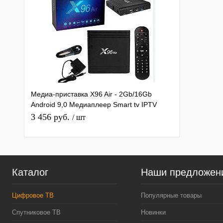
Медиа-приставка X96 Air - 2Gb/16Gb
Android 9,0 Медиаплеер Smart tv IPTV
приставка 4K H.265
3 456 руб.
/ шт
Каталог
Наши предложен
Цифровое ТВ
Популярные товары
Спутниковое ТВ
Новинки