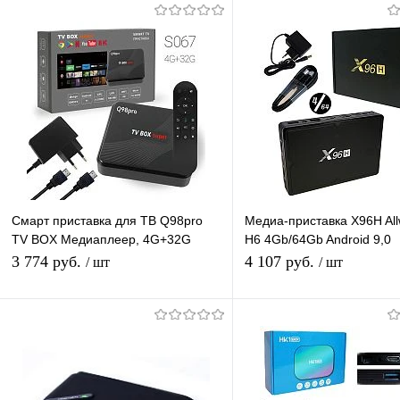
Смарт приставка для ТВ Q98pro
Медиа-приставка X96H All
TV BOX Медиаплеер, 4G+32G
H6 4Gb/64Gb Android 9,0
Android-приставка цифровая для
Медиаплеер Smart tv IPT
3 774 руб.
4 107 руб.
/ шт
/ шт
телевизора
приставка 4K H.265
В корзину
Подписатьс
Купить в 1 клик
К сравнению
Купить в 1 клик
К с