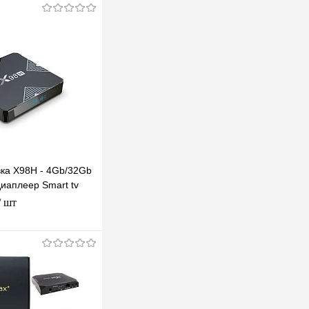
ка X98H - 4Gb/32Gb
иаплеер Smart tv
 приставка 4K
/ шт
одписаться
клик
К сравнению