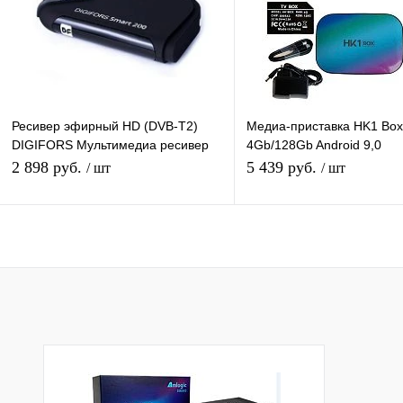
В избранное
В наличии
В избранное
Под
Ресивер эфирный HD (DVB-T2)
Медиа-приставка HK1 Box
DIGIFORS Мультимедиа ресивер
4Gb/128Gb Android 9,0
DIGIFORS SMART200
Медиаплеер Smart tv IPT
2 898 руб.
5 439 руб.
/ шт
/ шт
Android+DVBТ2
приставка 4K HD H.265
В корзину
Подписатьс
Купить в 1 клик
К сравнению
Купить в 1 клик
К с
В избранное
В наличии
В избранное
Под