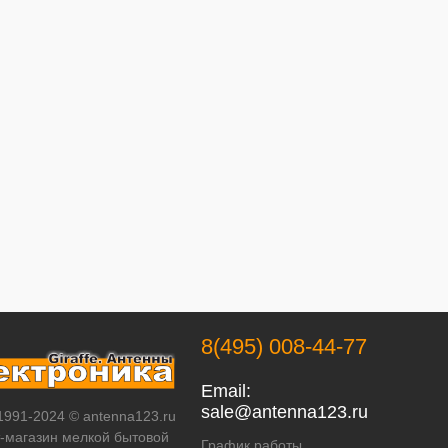
8(495) 008-44-77
Email:
sale@antenna123.ru
 1991-2024 © antenna123.ru
т-магазин мелкой бытовой
График работы