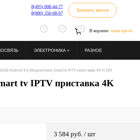
8(495) 008-44-77
Заказать звонок
8(800) 350-08-07
0
0
0
пока пусто
В корзине
ИОСВЯЗЬ
ЭЛЕКТРОНИКА +
РАЗНОЕ
16Gb Android 9,0 Медиаплеер Smart tv IPTV приставка 4K H.265
mart tv IPTV приставка 4K
3 584 руб.
/ шт