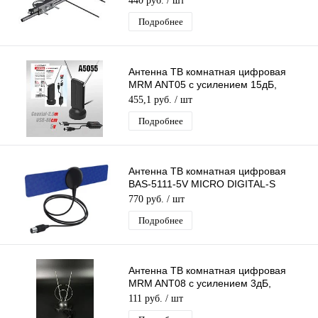
440 руб.
/ шт
Подробнее
Антенна ТВ комнатная цифровая
MRM ANT05 с усилением 15дБ,
эфирная для DVB-T2 телевидения
455,1 руб.
/ шт
Подробнее
Антенна ТВ комнатная цифровая
BAS-5111-5V MICRO DIGITAL-S
эфирная для DVB-T2 телевидения
770 руб.
/ шт
Рэмо
Подробнее
Антенна ТВ комнатная цифровая
MRM ANT08 с усилением 3дБ,
эфирная для DVB-T2 телевидения
111 руб.
/ шт