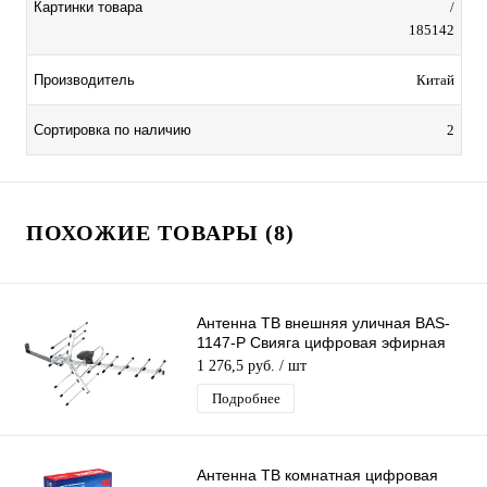
Картинки товара
/
185142
Производитель
Китай
Сортировка по наличию
2
ПОХОЖИЕ ТОВАРЫ (8)
Антенна ТВ внешняя уличная BAS-
1147-Р Свияга цифровая эфирная
для DVB-T2 телевидения наружная
1 276,5 руб.
/ шт
Рэмо
Подробнее
Антенна ТВ комнатная цифровая