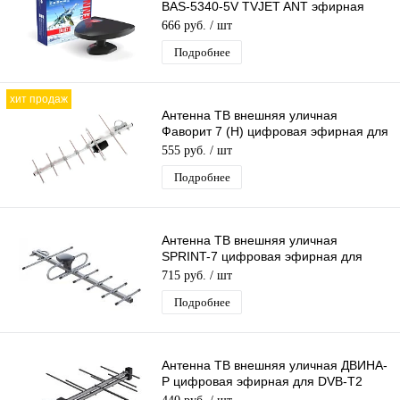
BAS-5340-5V TVJET ANT эфирная
для DVB-T2 телевидения Рэмо
666 руб.
/ шт
Подробнее
хит продаж
Антенна ТВ внешняя уличная
Фаворит 7 (Н) цифровая эфирная для
DVB-T2 телевидения наружная
555 руб.
/ шт
Подробнее
Антенна ТВ внешняя уличная
SPRINT-7 цифровая эфирная для
DVB-T2 телевидения Рэмо BAS-1156-
715 руб.
/ шт
Р
Подробнее
Антенна ТВ внешняя уличная ДВИНА-
Р цифровая эфирная для DVB-T2
Рэмо BAS-1110-Р