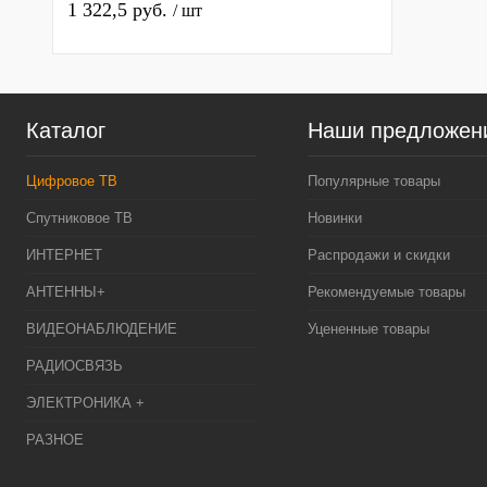
ресивер, приемник. тв
1 322,5 руб.
/ шт
Каталог
Наши предложен
Цифровое ТВ
Популярные товары
Спутниковое ТВ
Новинки
ИНТЕРНЕТ
Распродажи и скидки
АНТЕННЫ+
Рекомендуемые товары
ВИДЕОНАБЛЮДЕНИЕ
Уцененные товары
РАДИОСВЯЗЬ
ЭЛЕКТРОНИКА +
РАЗНОЕ