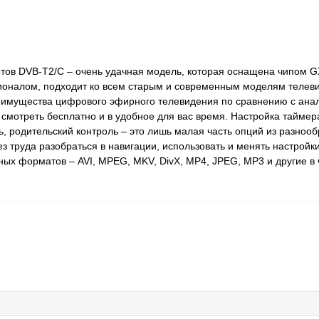
в DVB-T2/C – очень удачная модель, которая оснащена чипом G
налом, подходит ко всем старым и современным моделям телеви
еимущества цифрового эфирного телевидения по сравнению с ана
смотреть бесплатно и в удобное для вас время. Настройка таймер
, родительский контроль – это лишь малая часть опций из разноо
 труда разобраться в навигации, использовать и менять настройк
ых форматов – AVI, MPEG, MKV, DivX, MP4, JPEG, MP3 и другие в