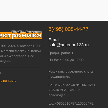
8(495) 008-44-77
Email:
sale@antenna123.ru
 1991-2024 © antenna123.ru
т-магазин мелкой бытовой
График работы
ки и аксессуаров. Все
Пн-Вс: с 9:00 до 17:00
щищены.
Реквизиты расчетного счета
:
предприятия:
ь на карте
Банк: Филиал «Южный» ПАО
«БАНК УРАЛСИБ» г.
Краснодар
р/с: 40802810757110006476.