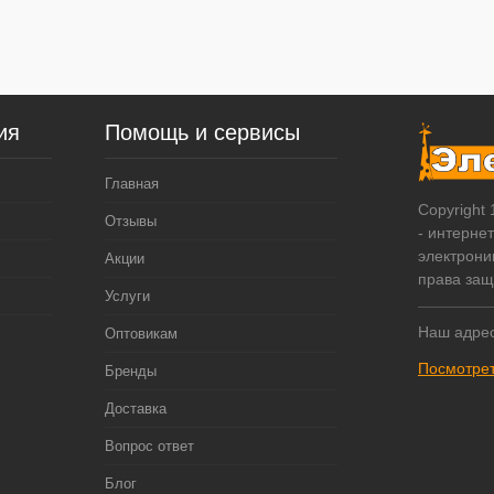
ия
Помощь и сервисы
Главная
Copyright
Отзывы
- интерне
электрони
Акции
права за
Услуги
Наш адрес
Оптовикам
Посмотрет
Бренды
Доставка
Вопрос ответ
Блог