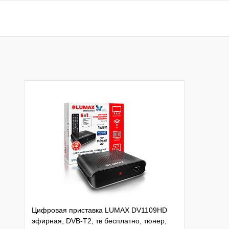
В корзину
В корзину
Купить в 1 клик
К сравнению
Купить в 1 клик
К с
В избранное
В наличии
В избранное
В н
Цифровая приставка LUMAX DV1109HD
эфирная, DVB-T2, тв бесплатно, тюнер,