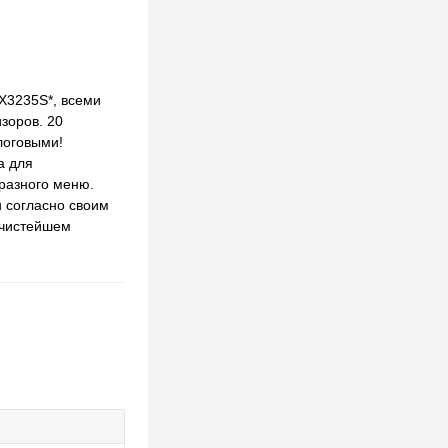
X3235S*, всеми
зоров. 20
логовыми!
а для
бразного меню.
и согласно своим
 чистейшем