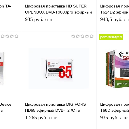
on TA-
Цифровая приставка HD SUPER
Цифровая прис
OPENBOX DVB-T9000pro эфирный
T624D2 эфирн
ты TV-
DVB-T2/C тв приставка, тв тюнер,
ресивер беспл
935 руб.
943,5 руб.
/ шт
/ 
медиаплеер
медиаплеер
рекомендуем
В корзину
П
равнению
Купить в 1 клик
К сравнению
Купить в 1 
аличии
В избранное
В наличии
В избранное
Device
Цифровая приставка DIGIFORS
Цифровая при
тв
HD65 эфирный DVB-T2 /C тв
T68D эфирный
тюнер
ресивер бесплатное тв TV-тюнер
ресивер, тюнер
1 265 руб.
935 руб.
/ шт
/ шт
медиаплеер IPTV
медиаплеер