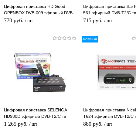
Цифровая приставка HD Good
Цифровая приставка BarT
OPENBOX DVB-009 эфирный DVB-
561 эфирный DVB-T2/C тв
T2/C приставка бесплатное тв
приставка ТВ без абонпла
770 руб.
715 руб.
/ шт
/ шт
тюнер медиаплеер
тюнер медиаплеер
новинка
Подписаться
В корзину
Купить в 1 клик
К сравнению
Купить в 1 клик
К с
В избранное
Под заказ
В избранное
В н
Цифровая приставка SELENGA
Цифровая приставка Nice
HD980D эфирный DVB-T2/C тв
T624 эфирный DVB-T2/C 
ресивер, тюнер бесплатного IPTV,
приставка бесплатное тв 
1 265 руб.
880 руб.
/ шт
/ шт
медиаплеер
медиаплеер