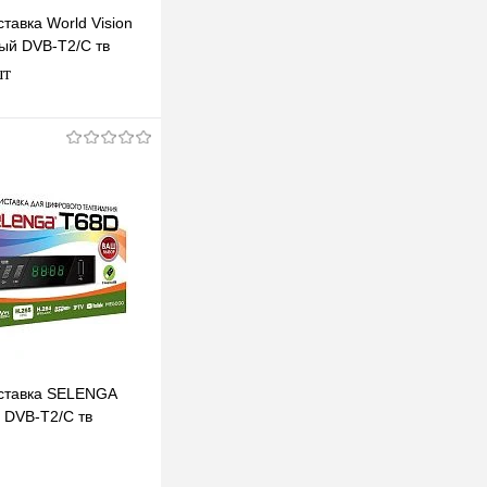
тавка World Vision
ый DVB-T2/C тв
атное тв TV-тюнер
шт
одписаться
клик
К сравнению
Под заказ
ставка SELENGA
 DVB-T2/C тв
 бесплатного IPTV,