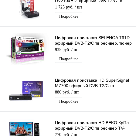
DV2104HD эфирный DVB-T2/C тв
ресивер бесплатное тв TV-тюнер
1 725 руб.
/ шт
медиаплеер IPTV
Подробнее
Цифровая приставка SELENGA T61D
эфирный DVB-T2/C тв ресивер, тюнер
бесплатного IPTV, медиаплеер
935 руб.
/ шт
Подробнее
Цифровая приставка HD SuperSignal
M7700 эфирный DVB-T2/C тв
приставка, тв тюнер, tvbox,
880 руб.
/ шт
медиаплеер
Подробнее
Цифровая приставка HD BEKO КрПл
эфирный DVB-T2/C тв ресивер TV-
тюнер бесплатного тв, медиаплеер
770 руб.
/ шт