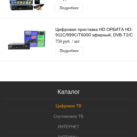
Подробнее
Цифровая приставка HD ОРБИТА HD-
911C/999С/T6000 эфирный, DVB-T2/C
тв приставка, тв тюнер медиаплеер
759 руб.
/ шт
Подробнее
Каталог
Цифровое ТВ
Спутниковое ТВ
ИНТЕРНЕТ