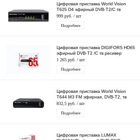
Цифровая приставка World Vision
T625 D4 эфирный DVB-T2/C тв
приставка бесплатное тв тюнер
999 руб.
/ шт
медиаплеер
Подробнее
Цифровая приставка DIGIFORS HD65
эфирный DVB-T2 /C тв ресивер
бесплатное тв TV-тюнер медиаплеер
1 265 руб.
/ шт
IPTV
Подробнее
Цифровая приставка World Vision
T644 M3 FM эфирная, DVB-T2, тв
бесплатно, тюнер, ресивер, приемник
832,5 руб.
/ шт
Подробнее
Цифровая приставка LUMAX