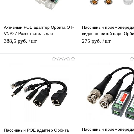
Активный POE адаптер Орбита OT-
Пассивный приёмопереда
VNP27 Разветвитель для
видео по витой паре Орби
подключения IP-камер без POE вх
205 штекер BNC - под pu
388,5 руб.
275 руб.
/ шт
/ шт
36-57V-вых 12V
до 305 м
В корзину
Подписатьс
Купить в 1 клик
К сравнению
Купить в 1 клик
К с
В избранное
В наличии
В избранное
Под
Пассивный приёмопереда
Пассивный POE адаптер Орбита