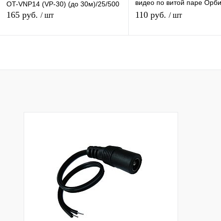
видео по витой паре Орби
OT-VNP14 (VP-30) (до 30м)/25/500
VNP23(203) штекер BNC - 
165 руб.
110 руб.
/ шт
/ шт
до 600 м
Подписаться
Подписатьс
Купить в 1 клик
К сравнению
Купить в 1 клик
К с
В избранное
Под заказ
В избранное
Под