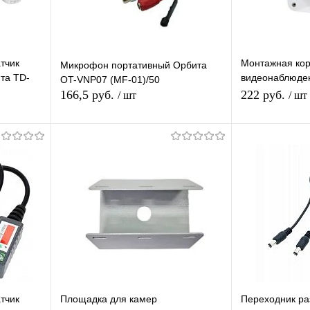
тчик
Монтажная кор
Микрофон портативный Орбита
та TD-
видеонаблюде
OT-VNP07 (MF-01)/50
sh зажим
распределител
166,5 руб.
222 руб.
/ шт
/ шт
видеокамер
я
В корзину
равнению
Купить в 1 клик
К сравнению
Купить в 1 
 заказ
В избранное
В наличии
В избранное
тчик
Площадка для камер
Переходник ра