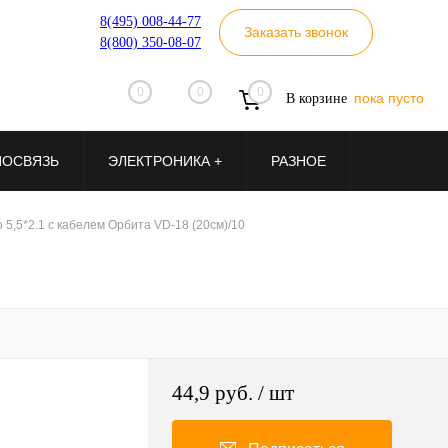
8(495) 008-44-77
Заказать звонок
8(800) 350-08-07
0
0
0
пока пусто
В корзине
ИОСВЯЗЬ
ЭЛЕКТРОНИКА +
РАЗНОЕ
 5,5*2.1 с кабелем Орбита VD-18 (20см)/10
44,9 руб.
/ шт