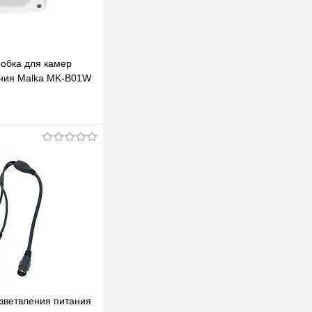
обка для камер
ния Malka MK-B01W
ьная для монтажа
В корзину
клик
К сравнению
В наличии
зветвления питания