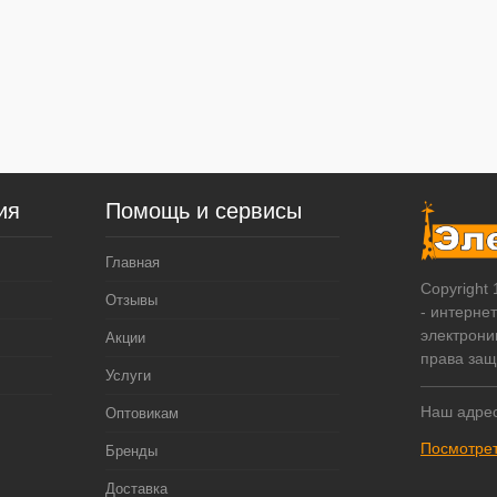
ия
Помощь и сервисы
Главная
Copyright
Отзывы
- интерне
электрони
Акции
права за
Услуги
Наш адрес
Оптовикам
Посмотрет
Бренды
Доставка