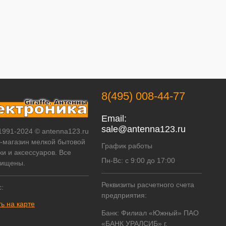
8(495) 008-44-77
Email:
sale@antenna123.ru
 1991-2024 © antenna123.ru
т-магазин мелкой бытовой
График работы
ки и аксессуаров. Все
Пн-Вс: с 9:00 до 17:00
щищены.
Реквизиты расчетного счета
:
предприятия:
ь на карте
Банк: Филиал «Южный» ПАО
«БАНК УРАЛСИБ» г.