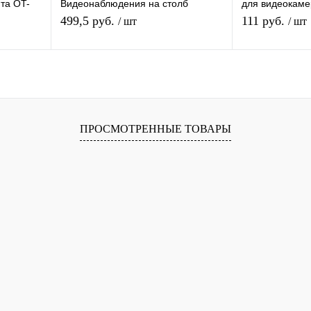
та OT-
Видеонаблюдения на столб
для видеокаме
под винт
универсальная MalkaTech PV1
Разветвитель п
499,5 руб.
111 руб.
/ шт
/ шт
штекера/1000
я
В корзину
равнению
Купить в 1 клик
К сравнению
Купить в 1 
ПРОСМОТРЕННЫЕ ТОВАРЫ
 заказ
В избранное
В наличии
В избранное