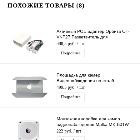
ПОХОЖИЕ ТОВАРЫ (8)
Активный POE адаптер Орбита OT-
VNP27 Разветвитель для
подключения IP-камер без POE вх 36-
388,5 руб.
/ шт
57V-вых 12V
Подробнее
Площадка для камер
Видеонаблюдения на столб
универсальная MalkaTech PV1
499,5 руб.
/ шт
Подробнее
Монтажная коробка для камер
видеонаблюдения Malka MK-B01W
распределительная для монтажа
222 руб.
/ шт
видеокамер