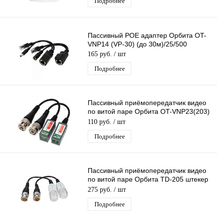
Подробнее
Пассивный POE адаптер Орбита OT-
VNP14 (VP-30) (до 30м)/25/500
165 руб.
/ шт
Подробнее
Пассивный приёмопередатчик видео
по витой паре Орбита OT-VNP23(203)
штекер BNC - под винт до 600 м
110 руб.
/ шт
Подробнее
Пассивный приёмопередатчик видео
по витой паре Орбита TD-205 штекер
BNC - под push зажим до 305 м
275 руб.
/ шт
Подробнее