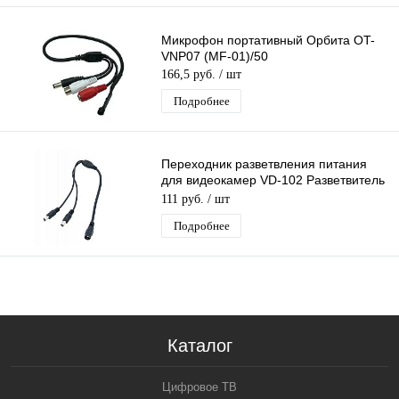
Микрофон портативный Орбита OT-
VNP07 (MF-01)/50
166,5 руб.
/ шт
Подробнее
Переходник разветвления питания
для видеокамер VD-102 Разветвитель
питания на 2 штекера/1000
111 руб.
/ шт
Подробнее
Каталог
Цифровое ТВ