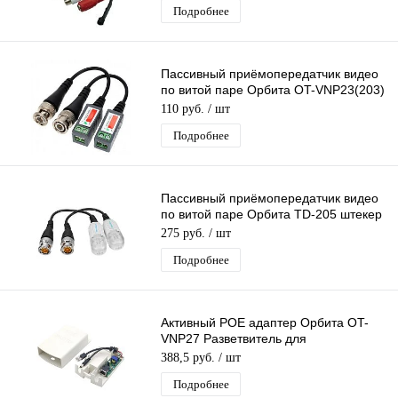
Подробнее
Пассивный приёмопередатчик видео
по витой паре Орбита OT-VNP23(203)
штекер BNC - под винт до 600 м
110 руб.
/ шт
Подробнее
Пассивный приёмопередатчик видео
по витой паре Орбита TD-205 штекер
BNC - под push зажим до 305 м
275 руб.
/ шт
Подробнее
Активный POE адаптер Орбита OT-
VNP27 Разветвитель для
подключения IP-камер без POE вх 36-
388,5 руб.
/ шт
57V-вых 12V
Подробнее