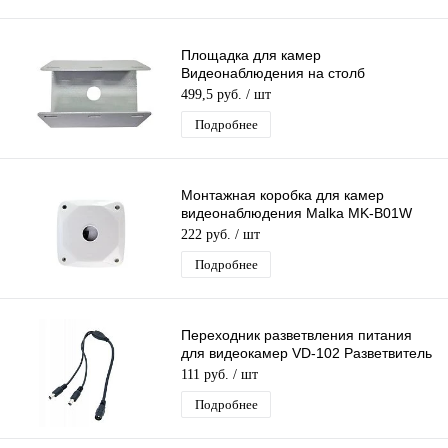
Площадка для камер
Видеонаблюдения на столб
универсальная MalkaTech PV1
499,5 руб.
/ шт
Подробнее
Монтажная коробка для камер
видеонаблюдения Malka MK-B01W
распределительная для монтажа
222 руб.
/ шт
видеокамер
Подробнее
Переходник разветвления питания
для видеокамер VD-102 Разветвитель
питания на 2 штекера/1000
111 руб.
/ шт
Подробнее