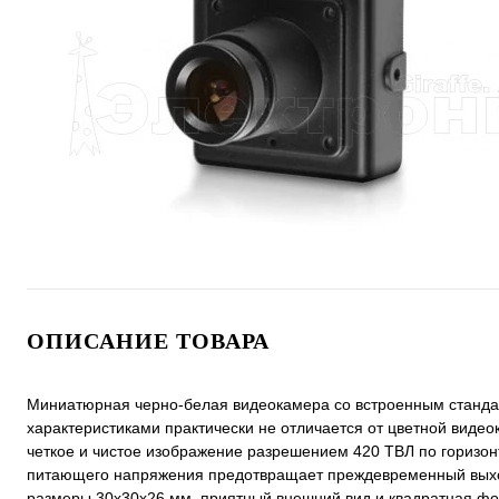
ОПИСАНИЕ ТОВАРА
Миниатюрная черно-белая видеокамера со встроенным станда
характеристиками практически не отличается от цветной ви
четкое и чистое изображение разрешением 420 ТВЛ по горизо
питающего напряжения предотвращает преждевременный выход 
размеры 30х30х26 мм, приятный внешний вид и квадратная фо