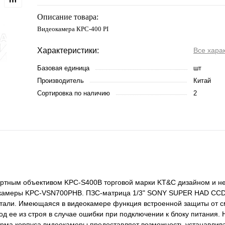
Описание товара:
Видеокамера КРС-400 PI
Характеристики:
Все хара
Базовая единица
шт
Производитель
Китай
Сортировка по наличию
2
ртным объективом KPC-S400B торговой марки KT&C дизайном и н
деокамеры KPC-VSN700PHB. ПЗС-матрица 1/3" SONY SUPER HAD CCD
нтали. Имеющаяся в видеокамере функция встроенной защиты от 
ее из строя в случае ошибки при подключении к блоку питания.
рма корпуса видеокамеры предоставляет возможность устанавлива