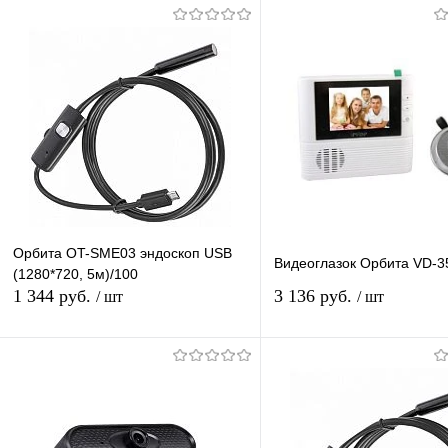
Орбита OT-SME03 эндоскоп USB
Видеоглазок Орбита VD-3
(1280*720, 5м)/100
1 344 руб.
3 136 руб.
/ шт
/ шт
В корзину
В корзину
Купить в 1 клик
К сравнению
Купить в 1 клик
К с