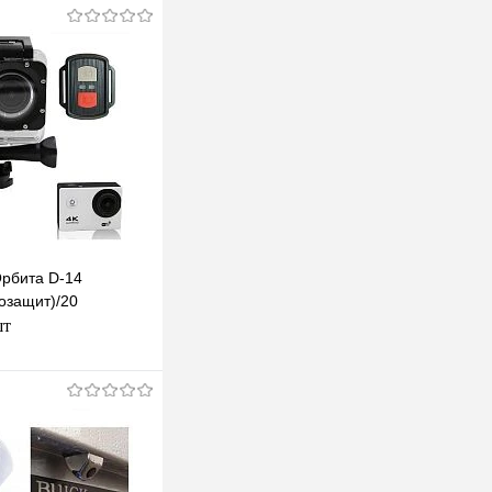
рбита D-14
озащит)/20
шт
одписаться
клик
К сравнению