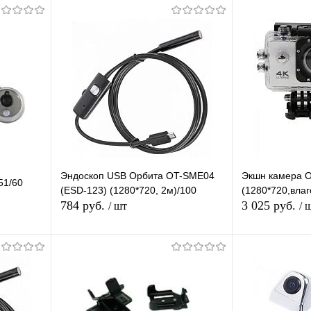
Эндоскоп USB Орбита OT-SME04
Экшн камера О
51/60
(ESD-123) (1280*720, 2м)/100
(1280*720,влаг
784 руб.
3 025 руб.
/ шт
/ 
В корзину
П
равнению
Купить в 1 клик
К сравнению
Купить в 1 