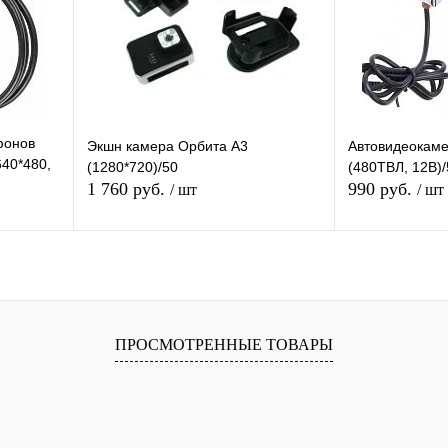
аличии
В избранное
В наличии
В избранное
фонов
Экшн камера Орбита А3
Автовидеокам
40*480,
(1280*720)/50
(480ТВЛ, 12В)/
1 760 руб.
990 руб.
/ шт
/ шт
я
Подписаться
П
равнению
Купить в 1 клик
К сравнению
Купить в 1 
ПРОСМОТРЕННЫЕ ТОВАРЫ
оступно
В избранное
В наличии
В избранное