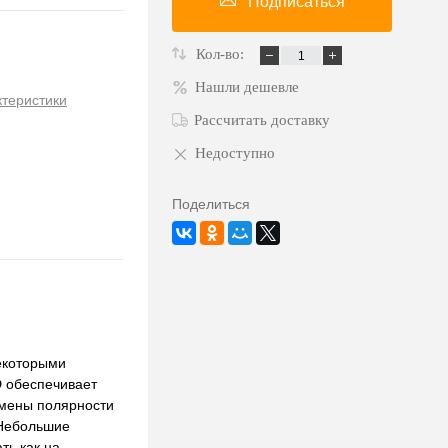
Подписаться
Кол-во:
Нашли дешевле
ктеристики
Рассчитать доставку
Недоступно
Поделиться
екоторыми
 обеспечивает
смены полярности
 Небольшие
ть как на