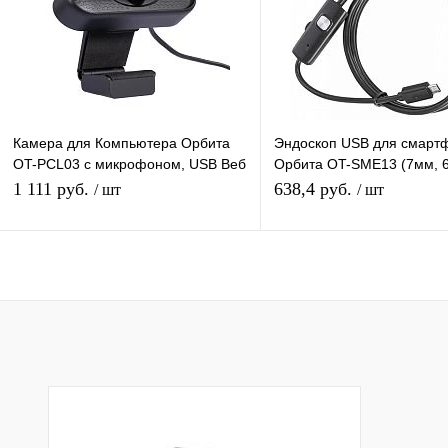
В избранное
В наличии
В избранное
В н
Камера для Компьютера Орбита
Эндоскоп USB для смарт
OT-PCL03 с микрофоном, USB Веб
Орбита OT-SME13 (7мм, 6
камера для компьютера
2м)
1 111 руб.
638,4 руб.
/ шт
/ шт
Подписаться
Подписатьс
Купить в 1 клик
К сравнению
Купить в 1 клик
К с
В избранное
Недоступно
В избранное
Нед