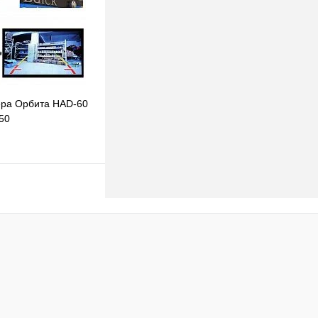
Недоступно
ера Орбита HAD-60
50
одписаться
клик
К сравнению
Недоступно