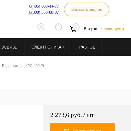
8(495) 008-44-77
Заказать звонок
8(800) 350-08-07
0
0
0
пока пусто
В корзине
ИОСВЯЗЬ
ЭЛЕКТРОНИКА +
РАЗНОЕ
Видеокамера КРС-400 PI
2 273,6 руб.
/ шт