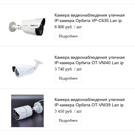
Камера видеонаблюдения уличная
IP-камера Орбита VP-C635 Lan ip
видеокамера 4 Mpix 3,6мм H.264
8 800 руб.
/ шт
металл
Подробнее
Камера видеонаблюдения уличная
IP-камера Орбита OT-VNI40 Lan ip
камера 3 Mpix 2,8-12мм для дома и
3 740 руб.
/ шт
др
Подробнее
Камера видеонаблюдения уличная
IP-камера Орбита OT-VNI39 Lan ip
камера 5 Mpix 3,6мм для дома и др
3 410 руб.
/ шт
Подробнее