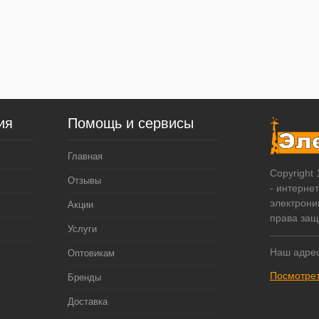
ия
Помощь и сервисы
Главная
Copyright
Отзывы
- интерне
электрони
Акции
права за
Услуги
Наш адрес
Оптовикам
Посмотрет
Бренды
Доставка