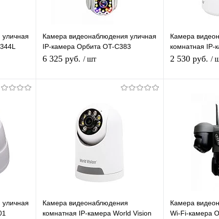
 уличная
Камера видеонаблюдения уличная
Камера видео
O344L
IP-камера Орбита OT-C383
комнатная IP-к
4мм,
Lan+Wi-Fi камера 2 Mpix 3,6мм
RI306L Wi-Fi i
6 325 руб.
2 530 руб.
/ шт
/ 
для дома и др
3,6мм
я
Подписаться
П
равнению
Купить в 1 клик
К сравнению
Купить в 1 
 заказ
В избранное
Под заказ
В избранное
 уличная
Камера видеонаблюдения
Камера видео
01
комнатная IP-камера World Vision
Wi-Fi-камера 