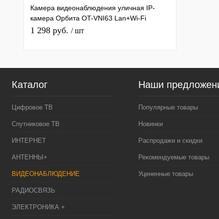
Камера видеонаблюдения уличная IP-
камера Орбита OT-VNI63 Lan+Wi-Fi
камера 2 Mpix, 3,6 мм, Цоколь E27
1 298 руб.
/ шт
Каталог
Наши предложен
Цифровое ТВ
Популярные товары
Спутниковое ТВ
Новинки
ИНТЕРНЕТ
Распродажи и скидки
АНТЕННЫ+
Рекомендуемые товары
ВИДЕОНАБЛЮДЕНИЕ
Уцененные товары
РАДИОСВЯЗЬ
ЭЛЕКТРОНИКА +