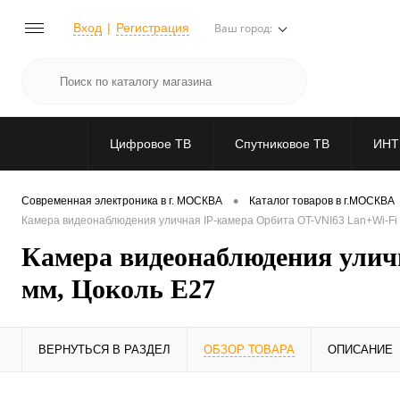
Вход
Регистрация
Ваш город:
Цифровое ТВ
Спутниковое ТВ
ИНТ
•
Современная электроника в г. МОСКВА
Каталог товаров в г.МОСКВА
Камера видеонаблюдения уличная IP-камера Орбита OT-VNI63 Lan+Wi-Fi к
Камера видеонаблюдения уличн
мм, Цоколь E27
ВЕРНУТЬСЯ В РАЗДЕЛ
ОБЗОР ТОВАРА
ОПИСАНИЕ