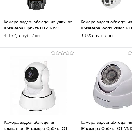
Камера видеонаблюдения уличная
Камера видеонаблюдения
IP-камера Орбита OT-VNI59
IP-камера World Vision R
Lan+Wi-Fi камера 3 Mpix 3,6мм
Lan+Wi-Fi камера 3 Mpix 
4 162,5 руб.
3 025 руб.
/ шт
/ шт
для дома и др
H.265
Подписаться
Подписатьс
Купить в 1 клик
К сравнению
Купить в 1 клик
К с
В избранное
Под заказ
В избранное
Под
Камера видеонаблюдения
Камера видеонаблюдения
комнатная IP-камера Орбита OT-
IP-камера Орбита OT-VNI