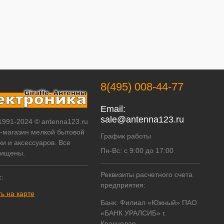
8(495) 008-44-77
Email:
sale@antenna123.ru
 1991-2024 © antenna123.ru
т-магазин мелкой бытовой
График работы
ки и аксессуаров. Все
Пн-Вс: с 9:00 до 17:00
щищены.
Реквизиты расчетного счета
:
предприятия:
ь на карте
Банк: Филиал «Южный» ПАО
«БАНК УРАЛСИБ» г.
Краснодар