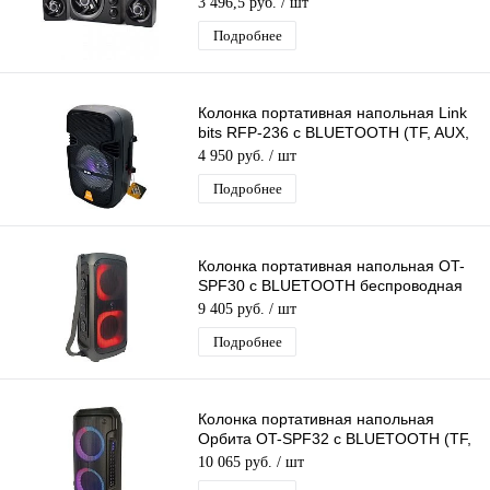
3 496,5 руб.
/ шт
Подробнее
Колонка портативная напольная Link
bits RFP-236 с BLUETOOTH (TF, AUX,
USB, FM)
4 950 руб.
/ шт
Подробнее
Колонка портативная напольная OT-
SPF30 с BLUETOOTH беспроводная
(TF, USB, FM, AUX)
9 405 руб.
/ шт
Подробнее
Колонка портативная напольная
Орбита OT-SPF32 с BLUETOOTH (TF,
AUX, USB, FM)
10 065 руб.
/ шт