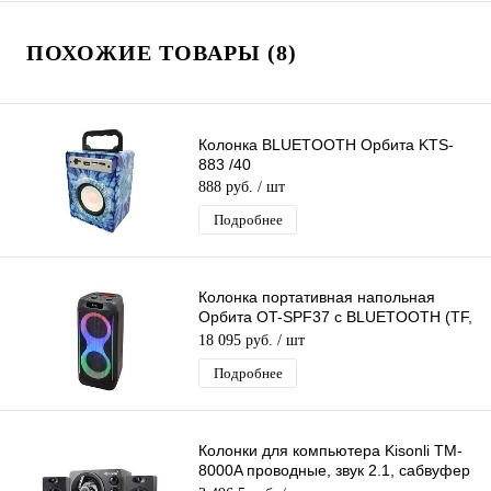
ПОХОЖИЕ ТОВАРЫ (8)
Колонка BLUETOOTH Орбита KTS-
883 /40
888 руб.
/ шт
Подробнее
Колонка портативная напольная
Орбита OT-SPF37 с BLUETOOTH (TF,
USB, FM, AUX)
18 095 руб.
/ шт
Подробнее
Колонки для компьютера Kisonli TM-
8000A проводные, звук 2.1, сабвуфер
+ 2 колонки, питание по USB