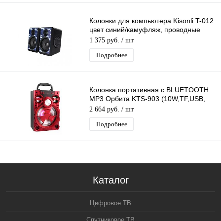
Колонки для компьютера Kisonli T-012
цвет синий/камуфляж, проводные
(USB 2.0), стерео
1 375 руб.
/ шт
Подробнее
Колонка портативная с BLUETOOTH
MP3 Орбита KTS-903 (10W,TF,USB,
FM,bluetooth, аккум. встр)/20
2 664 руб.
/ шт
Подробнее
Каталог
Цифровое ТВ
Спутниковое ТВ