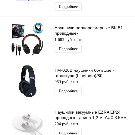
Подробнее
Наушники полноразмерные BK-51
проводные-
гарнитура(микрофон,кабель
1 683 руб.
/ шт
2.1м,штекер AUX,USB) черно-красные
Подробнее
TM-028В наушники большие -
гарнитура (bluetooth)/80
969 руб.
/ шт
Подробнее
Наушники вакуумные EZRA EP24
проводные, длина 1,2 м, AUX 3.5мм,
гарнитура
204 руб.
/ шт
Подробнее