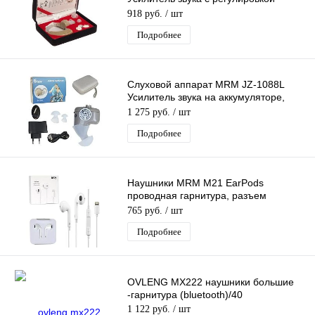
громкости, для пожилых людей
918 руб.
/ шт
Подробнее
Слуховой аппарат MRM JZ-1088L
Усилитель звука на аккумуляторе,
регулировкой громкости, для пожилых
1 275 руб.
/ шт
Подробнее
Наушники MRM M21 EarPods
проводная гарнитура, разъем
Lightning, белые
765 руб.
/ шт
Подробнее
OVLENG MX222 наушники большие
-гарнитура (bluetooth)/40
1 122 руб.
/ шт