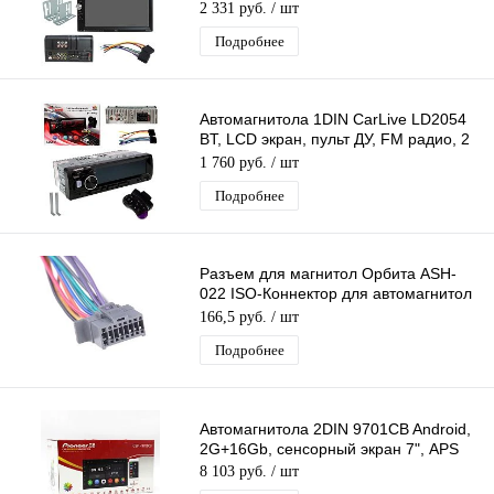
7" FM радио,Bluetooth,USB, В/камера
2 331 руб.
/ шт
Подробнее
Автомагнитола 1DIN CarLive LD2054
BT, LCD экран, пульт ДУ, FM радио, 2
USB разъема, TF, ICO, 4RCA
1 760 руб.
/ шт
Подробнее
Разъем для магнитол Орбита ASH-
022 ISO-Коннектор для автомагнитол
Panasonic 16pin CQ-RDP 123
166,5 руб.
/ шт
Подробнее
Автомагнитола 2DIN 9701CB Android,
2G+16Gb, сенсорный экран 7", APS
8 103 руб.
/ шт