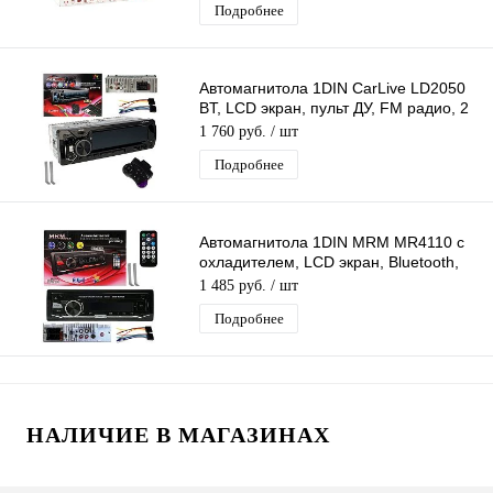
Подробнее
Автомагнитола 1DIN CarLive LD2050
BT, LCD экран, пульт ДУ, FM радио, 2
USB разъема, TF, ICO, 4RCA
1 760 руб.
/ шт
Подробнее
Автомагнитола 1DIN MRM MR4110 с
охладителем, LCD экран, Bluetooth,
пульт ДУ, FM, AUX, USB
1 485 руб.
/ шт
Подробнее
НАЛИЧИЕ В МАГАЗИНАХ