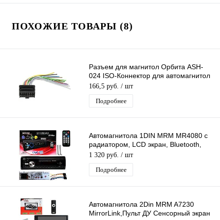
ПОХОЖИЕ ТОВАРЫ (8)
Разъем для магнитол Орбита ASH-
024 ISO-Коннектор для автомагнитол
PIONEER 16pin DEH 2300
166,5 руб.
/ шт
Подробнее
Автомагнитола 1DIN MRM MR4080 с
радиатором, LCD экран, Bluetooth,
пульт ДУ, FM, AUX, USB
1 320 руб.
/ шт
Подробнее
Автомагнитола 2Din MRM A7230
MirrorLink,Пульт ДУ Сенсорный экран