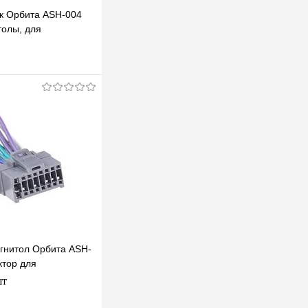
к Орбита ASH-004
толы, для
YUNDAI и KIA
одписаться
клик
К сравнению
Под заказ
гнитол Орбита ASH-
ктор для
Panasonic 16pin CQ-
шт