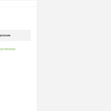
одписаться
клик
К сравнению
Под заказ
аличие
остаточно