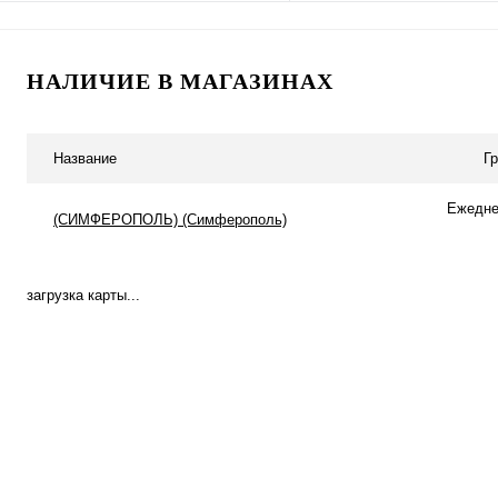
Подписаться
Подписатьс
НАЛИЧИЕ В МАГАЗИНАХ
Купить в 1 клик
К сравнению
Купить в 1 клик
К с
В избранное
Под заказ
В избранное
Под
Название
Г
Ежеднев
(СИМФЕРОПОЛЬ) (Симферополь)
загрузка карты...