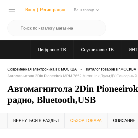
Вход
Регистрация
Ваш город:
Цифровое ТВ
Спутниковое ТВ
ИНТ
•
Современная электроника в г. МОСКВА
Каталог товаров в г.МОСКВА
Автомагнитола 2Din Pioneeirok MRM 7652 MirrorLink,ПультДУ Сенсорный э
Автомагнитола 2Din Pioneeir
радио, Bluetooth,USB
ВЕРНУТЬСЯ В РАЗДЕЛ
ОБЗОР ТОВАРА
ОПИСАНИЕ