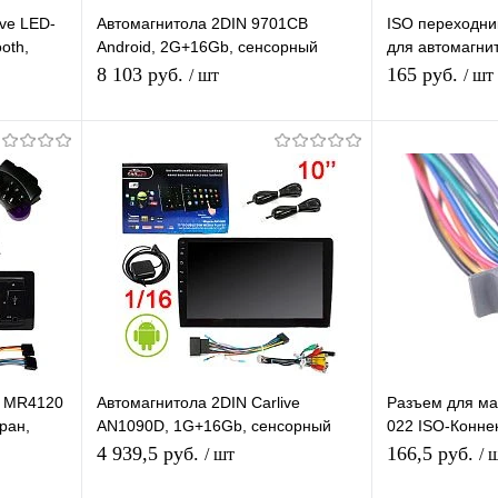
ve LED-
Автомагнитола 2DIN 9701CB
ISO переходни
oth,
Android, 2G+16Gb, сенсорный
для автомагни
 USB, APS
экран 7", APS
автомобилей H
8 103 руб.
165 руб.
/ шт
/ шт
я
Подписаться
П
равнению
Купить в 1 клик
К сравнению
Купить в 1 
 заказ
В избранное
Под заказ
В избранное
M MR4120
Автомагнитола 2DIN Carlive
Разъем для ма
ран,
AN1090D, 1G+16Gb, сенсорный
022 ISO-Конне
AUX, USB
экран 10", Android 9.1, T3L, IPS
автомагнитол 
4 939,5 руб.
166,5 руб.
/ шт
/ 
RDP 123