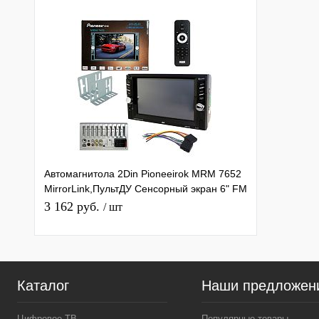
Автомагнитола 2Din Pioneeirok MRM 7652
MirrorLink,ПультДУ Сенсорный экран 6" FM
радио, Bluetooth,USB
3 162 руб.
/ шт
Каталог
Наши предложен
Цифровое ТВ
Популярные товары