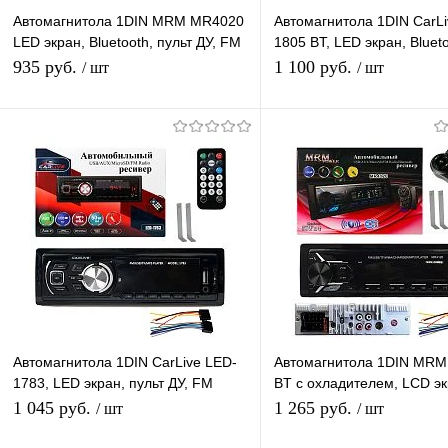
Автомагнитола 1DIN MRM MR4020
Автомагнитола 1DIN CarLi
LED экран, Bluetooth, пульт ДУ, FM
1805 BT, LED экран, Blueto
радио, USB разъем, APS, 4*50 W
пульт ДУ, FM радио, AUX,
935 руб.
1 100 руб.
/ шт
/ шт
Подписаться
Подписатьс
Купить в 1 клик
К сравнению
Купить в 1 клик
К с
В избранное
Под заказ
В избранное
Под
Автомагнитола 1DIN CarLive LED-
Автомагнитола 1DIN MR
1783, LED экран, пульт ДУ, FM
BT с охладителем, LCD эк
радио, AUX, USB разъем, APS,
Bluetooth, пульт ДУ, FM, 
1 045 руб.
1 265 руб.
/ шт
/ шт
4*50 W