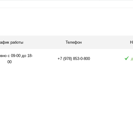
я
Подписаться
П
равнению
Купить в 1 клик
К сравнению
Купить в 1 
 заказ
В избранное
Под заказ
В избранное
рафик работы
Телефон
Н
но с 09-00 до 18-
+7 (978) 853-0-800
д
00