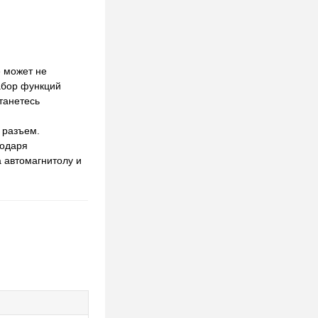
е может не
абор функций
танетесь
 разъем.
годаря
а автомагнитолу и