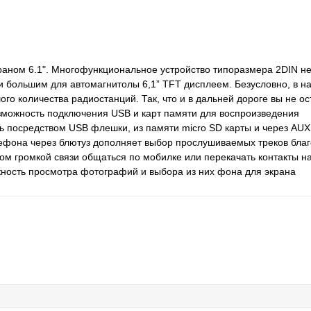
раном 6.1". Многофункциональное устройство типоразмера 2DIN н
и большим для автомагнитолы 6,1” TFT дисплеем. Безусловно, в н
го количества радиостанций. Так, что и в дальней дороге вы не ос
зможность подключения USB и карт памяти для воспроизведения
 посредством USB флешки, из памяти micro SD карты и через AUX
лефона через блютуз дополняет выбор прослушиваемых треков бла
ом громкой связи общаться по мобилке или перекачать контакты н
жность просмотра фотографий и выбора из них фона для экрана