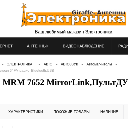
Ваш любимый магазин Электроники.
ЕРНЕТ
АНТЕННЫ+
ВИДЕОНАБЛЮДЕНИЕ
РАД
•
•
•
•
•
ЭЛЕКТРОНИКА +
АВТО
АВТОЗВУК
Автомагнитолы
кран 6" FM радио, Bluetooth,USB
ok MRM 7652 MirrorLink,ПультД
ХАРАКТЕРИСТИКИ
ПОХОЖИЕ ТОВАРЫ
НАЛИЧИЕ