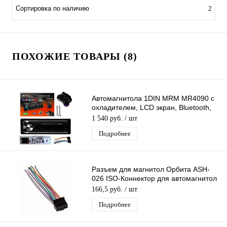
Сортировка по наличию
2
ПОХОЖИЕ ТОВАРЫ (8)
Автомагнитола 1DIN MRM MR4090 с
охладителем, LCD экран, Bluetooth,
пульт ДУ, FM, AUX, USB
1 540 руб.
/ шт
Подробнее
Разъем для магнитол Орбита ASH-
026 ISO-Коннектор для автомагнитол
Panasonic 16pin DEH 1500
166,5 руб.
/ шт
Подробнее