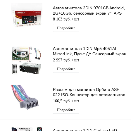
Автомагнитола 2DIN 9701CB Android,
2G+16Gb, сенсорный экран 7", APS
8 103 руб.
/ шт
Подробнее
Автомагнитола 1DIN Mp5 4051AI
MirrorLink, Пульт ДУ Сенсорный экран
4,1" FM радио, USB
2 997 руб.
/ шт
Подробнее
Разъем для магнитол Орбита ASH-
022 ISO-Коннектор для автомагнитол
Panasonic 16pin CQ-RDP 123
166,5 руб.
/ шт
Подробнее
Автомагнитола 1DIN CarLive LED-