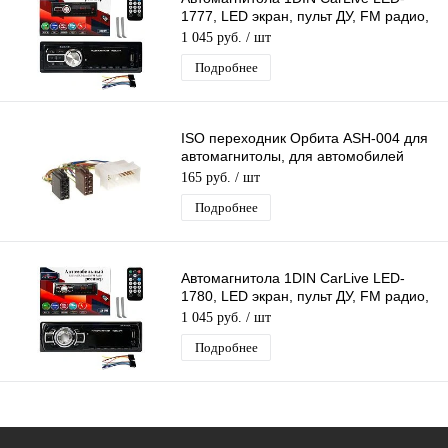
1777, LED экран, пульт ДУ, FM радио,
AUX, USB разъем, APS, 4*50 W
1 045 руб.
/ шт
Подробнее
ISO переходник Орбита ASH-004 для
автомагнитолы, для автомобилей
HYUNDAI и KIA
165 руб.
/ шт
Подробнее
Автомагнитола 1DIN CarLive LED-
1780, LED экран, пульт ДУ, FM радио,
AUX, USB разъем, APS, 4*50 W
1 045 руб.
/ шт
Подробнее