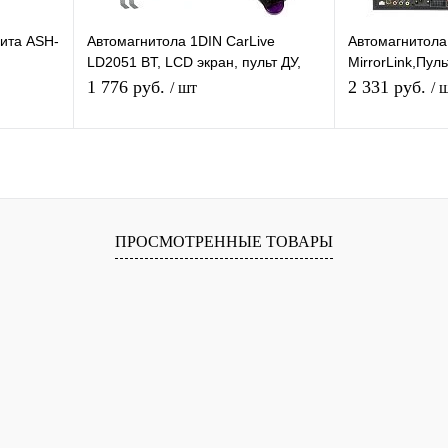
ита ASH-
Автомагнитола 1DIN CarLive
Автомагнитола
LD2051 BT, LCD экран, пульт ДУ,
MirrorLink,Пул
6pin CQ-
FM радио, 2 USB разъема, TF,
экран 7" FM ра
1 776 руб.
2 331 руб.
/ шт
/ 
ICO, 4RCA
В/камера
я
Подписаться
равнению
Купить в 1 клик
К сравнению
Купить в 1 
ПРОСМОТРЕННЫЕ ТОВАРЫ
 заказ
В избранное
Под заказ
В избранное