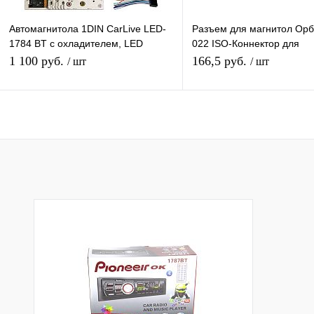
Автомагнитола 1DIN CarLive LED-
Разъем для магнитол Орб
1784 BT с охладителем, LED
022 ISO-Коннектор для
экран, Bluetooth, пульт ДУ, FM,
автомагнитол Panasonic 1
1 100 руб.
166,5 руб.
/ шт
/ шт
AUX, USB
RDP 123
В корзину
Подписатьс
Купить в 1 клик
К сравнению
Купить в 1 клик
К с
В избранное
В наличии
В избранное
Под