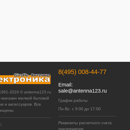
8(495) 008-44-77
Email:
sale@antenna123.ru
 1991-2024 © antenna123.ru
т-магазин мелкой бытовой
График работы
ки и аксессуаров. Все
Пн-Вс: с 9:00 до 17:00
щищены.
Реквизиты расчетного счета
:
предприятия: