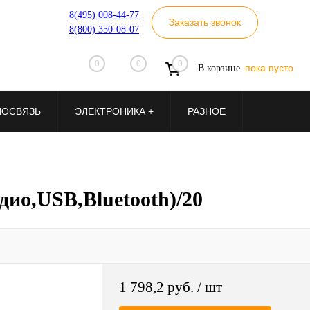
8(495) 008-44-77
Заказать звонок
8(800) 350-08-07
0
0
0
пока пусто
В корзине
ИОСВЯЗЬ
ЭЛЕКТРОНИКА +
РАЗНОЕ
ио,USB,Bluetooth)/20
1 798,2 руб.
/ шт