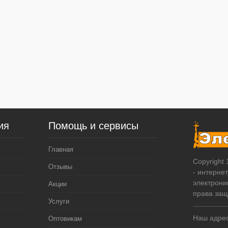
ия
Помощь и сервисы
Главная
Copyright
Отзывы
- интерне
электрони
Акции
права за
Услуги
Наш адрес
Оптовикам