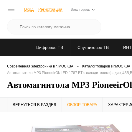
Вход
Регистрация
Ваш город:
Цифровое ТВ
Спутниковое ТВ
ИНТ
•
Современная электроника в г. МОСКВА
Каталог товаров в г.МОСКВА
Автомагнитола MP3 PioneeirOk LED-1787 BT с охладителем (радио,USB,Bl
Автомагнитола MP3 PioneeirOk
ВЕРНУТЬСЯ В РАЗДЕЛ
ОБЗОР ТОВАРА
ХАРАКТЕРИ