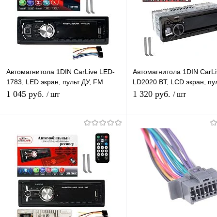
Автомагнитола 1DIN CarLive LED-
Автомагнитола 1DIN CarLi
1783, LED экран, пульт ДУ, FM
LD2020 BT, LCD экран, пул
радио, AUX, USB разъем, APS,
FM радио, 2 USB разъема,
1 045 руб.
1 320 руб.
/ шт
/ шт
4*50 W
ICO, 4RCA
В корзину
Подписатьс
Купить в 1 клик
К сравнению
Купить в 1 клик
К с
В избранное
В наличии
В избранное
Под