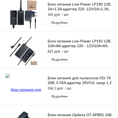
Блок питания Live-Power LP190 12В,
2A=1,3A адаптер 220 -12V/2A=1,3А,
штекер 5.5*2,5 мм, длина 1,2м
165 руб.
/ шт
Подробнее
Блок питания Live-Power LP193 12В,
10A=8A адаптер 220 - 12V/10A=8A,
шнур 1,2 м, штекер 5.5*2,5 мм
825 руб.
/ шт
Подробнее
Блок питания для пылесосов OG-79
26В, 0.55A адаптер 26V/1A, шнур 1,2
м, штекер 5.5*2,5 мм
166,5 руб.
/ шт
Подробнее
Блок питания Орбита OT-APB55 24В,