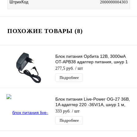
ШтрихКод
2000000004303
ПОХОЖИЕ ТОВАРЫ (8)
Блок питания Орбита 12В, 3000мА
OT-APB38 адаптер питания, шнур 1
м, штекер 3,5*1,35 мм
277,5 руб.
/ шт
Подробнее
Блок питания Live-Power OG-27 36В,
1A адаптер 220 -36V/1A, шнур 1 м,
штекер 5.5*2,5 мм
333 руб.
/ шт
Подробнее