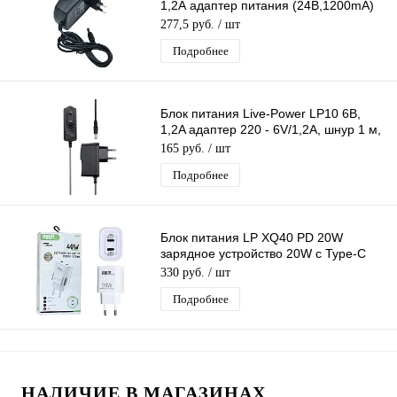
1,2А адаптер питания (24В,1200mA)
разъем 5,5*2,5, длина 1м
277,5 руб.
/ шт
Подробнее
Блок питания Live-Power LP10 6В,
1,2A адаптер 220 - 6V/1,2A, шнур 1 м,
штекер 5.5*2,5 мм
165 руб.
/ шт
Подробнее
Блок питания LP XQ40 PD 20W
зарядное устройство 20W с Type-C
портом
330 руб.
/ шт
Подробнее
НАЛИЧИЕ В МАГАЗИНАХ