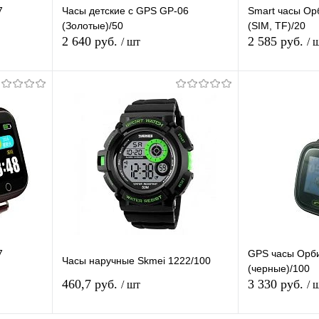
7
Часы детские с GPS GP-06
Smart часы Ор
(Золотые)/50
(SIM, TF)/20
2 640 руб.
2 585 руб.
/ шт
/ 
В корзину
равнению
Купить в 1 клик
К сравнению
Купить в 1 
аличии
В избранное
В наличии
В избранное
7
GPS часы Орб
Часы наручные Skmei 1222/100
(черные)/100
460,7 руб.
3 330 руб.
/ шт
/ 