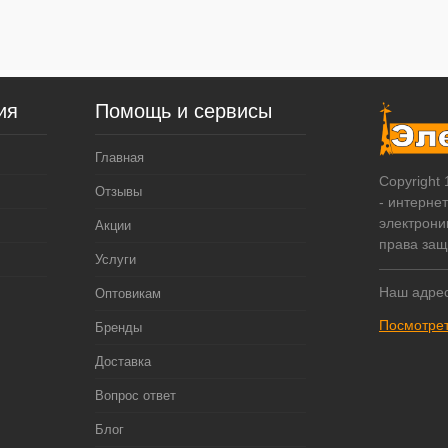
ия
Помощь и сервисы
Главная
Copyright
Отзывы
- интерне
электрони
Акции
права за
Услуги
Наш адрес
Оптовикам
Посмотрет
Бренды
Доставка
Вопрос ответ
Блог