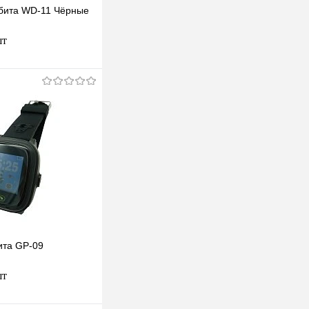
бита WD-11 Чёрные
шт
В корзину
клик
К сравнению
В наличии
ита GP-09
шт