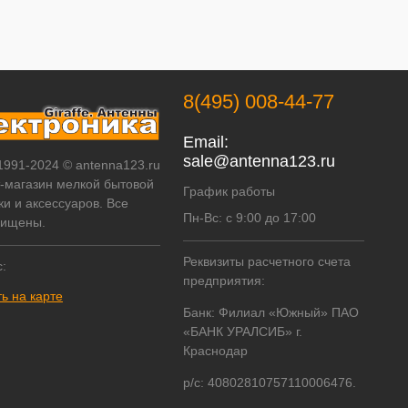
8(495) 008-44-77
Email:
sale@antenna123.ru
 1991-2024 © antenna123.ru
т-магазин мелкой бытовой
График работы
ки и аксессуаров. Все
Пн-Вс: с 9:00 до 17:00
щищены.
Реквизиты расчетного счета
:
предприятия:
ь на карте
Банк: Филиал «Южный» ПАО
«БАНК УРАЛСИБ» г.
Краснодар
р/с: 40802810757110006476.