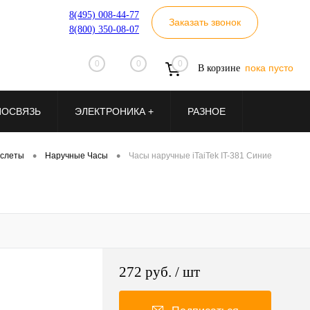
8(495) 008-44-77
Заказать звонок
8(800) 350-08-07
0
0
0
пока пусто
В корзине
ИОСВЯЗЬ
ЭЛЕКТРОНИКА +
РАЗНОЕ
•
•
аслеты
Наручные Часы
Часы наручные iTaiTek IT-381 Синие
272 руб.
/ шт