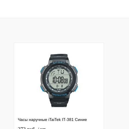
В корзину
В корзину
Купить в 1 клик
К сравнению
Купить в 1 клик
К с
В избранное
В наличии
В избранное
В н
Часы наручные iTaiTek IT-381 Синие