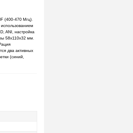
F (400-470 Мгц).
с использованием
D, ANI, настройка
ры 58x110x32 мм.
Рация
тся два активных
етки (синий,