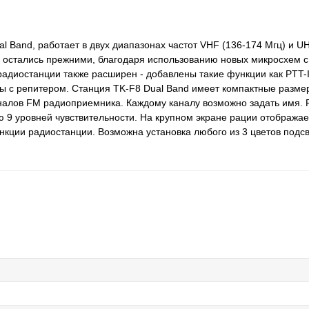
Band, работает в двух диапазонах частот VHF (136-174 Мгц) и UH
и остались прежними, благодаря использованию новых микросхем 
л радиостанции также расширен - добавлены такие функции как PTT-I
ты с репитером. Станция TK-F8 Dual Band имеет компактные разме
аналов FM радиоприемника. Каждому каналу возможно задать имя. 
9 уровней чувствительности. На крупном экране рации отображае
нкции радиостанции. Возможна установка любого из 3 цветов подсв