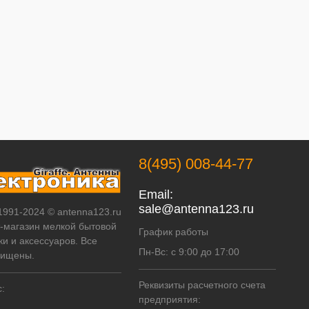
8(495) 008-44-77
Email:
sale@antenna123.ru
 1991-2024 © antenna123.ru
т-магазин мелкой бытовой
График работы
ки и аксессуаров. Все
Пн-Вс: с 9:00 до 17:00
щищены.
Реквизиты расчетного счета
:
предприятия: