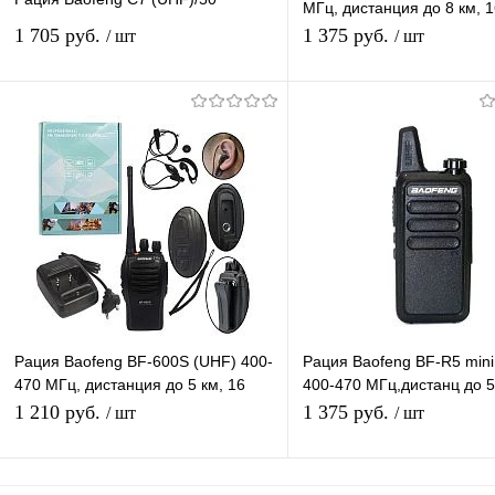
МГц, дистанция до 8 км, 
каналов, таймер, фонари
1 705 руб.
1 375 руб.
/ шт
/ шт
Подписаться
В корзину
Купить в 1 клик
К сравнению
Купить в 1 клик
К с
В избранное
Под заказ
В избранное
В н
Рация Baofeng BF-600S (UHF) 400-
Рация Baofeng BF-R5 mini
470 МГц, дистанция до 5 км, 16
400-470 МГц,дистанц до 5
каналов, таймер, фонарик
каналов,VOX голосовое у
1 210 руб.
1 375 руб.
/ шт
/ шт
передачей
В корзину
В корзину