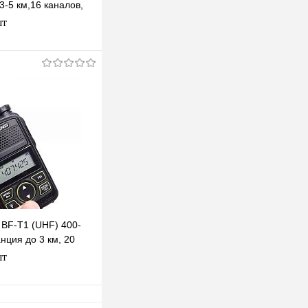
 3-5 км,16 каналов,
ик,
шт
ние
одписаться
клик
К сравнению
Под заказ
 BF-T1 (UHF) 400-
нция до 3 км, 20
ержка CTCSS/DCS
шт
В корзину