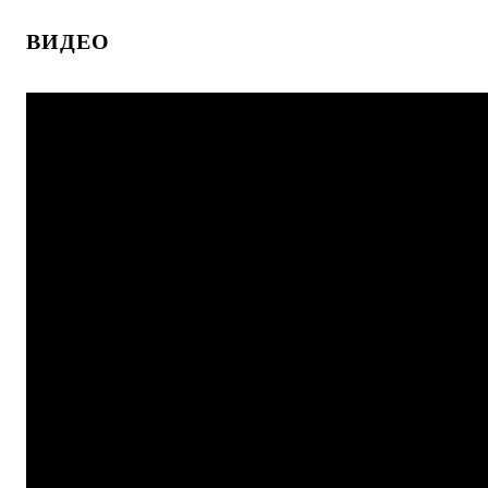
ВИДЕО
Купить в 1 клик
К сравнению
Купить в 1 клик
К с
В избранное
В наличии
В избранное
В н