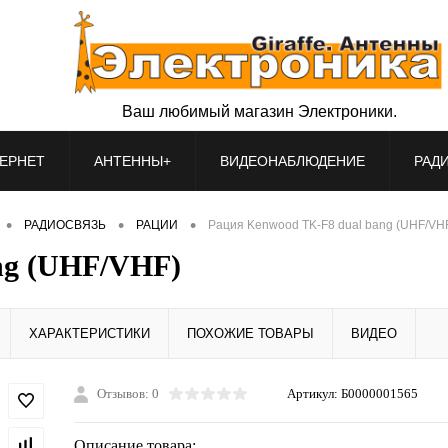
Ваш любимый магазин Электроники.
ЕРНЕТ
АНТЕННЫ+
ВИДЕОНАБЛЮДЕНИЕ
РАД
•
•
•
РАДИОСВЯЗЬ
РАЦИИ
Рация Kenwood TK-F8 dual bang (UHF/VH
ng (UHF/VHF)
ХАРАКТЕРИСТИКИ
ПОХОЖИЕ ТОВАРЫ
ВИДЕО
Отзывов: 0
Артикул:
Б0000001565
Описание товара: