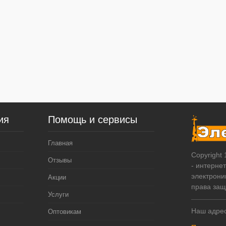
ия
Помощь и сервисы
Главная
Copyright
Отзывы
- интерне
электрони
Акции
права за
Услуги
Наш адрес
Оптовикам