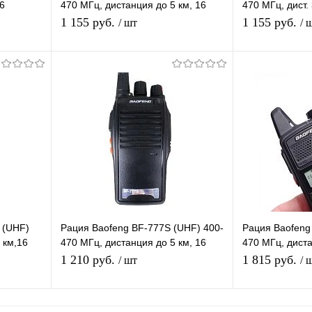
16
470 МГц, дистанция до 5 км, 16
470 МГц, дист.
к
каналов, таймер, фонарик
таймер, фонар
1 155 руб.
1 155 руб.
/ шт
/ 
автосканирова
В корзину
П
равнению
Купить в 1 клик
К сравнению
Купить в 1 
аличии
В избранное
В наличии
В избранное
 (UHF)
Рация Baofeng BF-777S (UHF) 400-
Рация Baofeng
 км,16
470 МГц, дистанция до 5 км, 16
470 МГц, диста
правл
каналов, таймер, фонарик
каналов Подд
1 210 руб.
1 815 руб.
/ шт
/ 
кодов
Подписаться