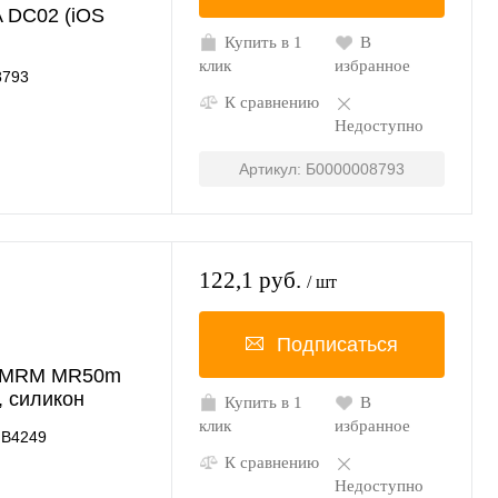
 DC02 (iOS
Купить в 1
В
клик
избранное
8793
К сравнению
Недоступно
Артикул: Б0000008793
122,1 руб.
/ шт
Подписаться
B MRM MR50m
, силикон
Купить в 1
В
клик
избранное
B4249
К сравнению
Недоступно