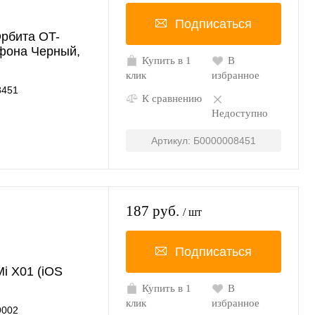
Подписаться
Орбита OT-
фона Черный,
Купить в 1
В
клик
избранное
8451
К сравнению
Недоступно
Артикул: Б0000008451
187 руб.
/ шт
Подписаться
i X01 (iOS
Купить в 1
В
клик
избранное
9002