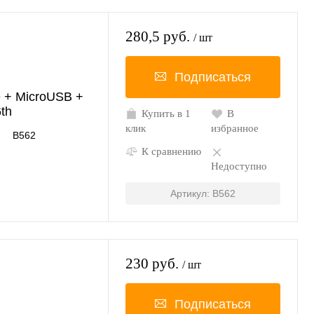
280,5 руб.
/ шт
Подписаться
e + MicroUSB +
th
Купить в 1
В
клик
избранное
B562
К сравнению
Недоступно
Артикул: B562
230 руб.
/ шт
Подписаться