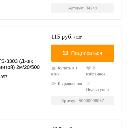
Артикул: B4249
115 руб.
/ шт
Подписаться
TS-3303 (Джек
витой) 2м/20/500
Купить в 1
В
клик
избранное
6057
К сравнению
Недоступно
Артикул: Б0000006057