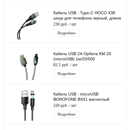
Кабель USB - Type-C HOCO X38
шнур для телефона черный, длина
1м
230 руб.
/ шт
Подробнее
Кабель USB 2А Орбита KM-20
(microUSB) 1м/20/500
82,5 руб.
/ шт
Подробнее
Кабель USB - microUSB
BOROFONE BX41 магнитный
разъем съемный,шнур для
220 руб.
/ шт
телефона черный 2.4A, длина 1м
Подробнее