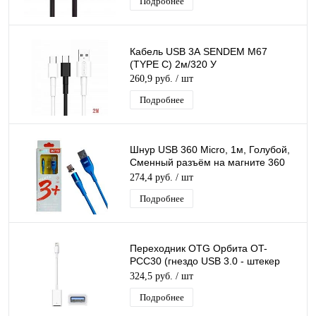
Подробнее
Кабель USB 3А SENDEM M67
(TYPE C) 2м/320 У
260,9 руб.
/ шт
Подробнее
Шнур USB 360 Micro, 1м, Голубой,
Сменный разъём на магните 360
градусов силиконовый
274,4 руб.
/ шт
Подробнее
Переходник OTG Орбита OT-
PCC30 (гнездо USB 3.0 - штекер
Lightning)
324,5 руб.
/ шт
Подробнее