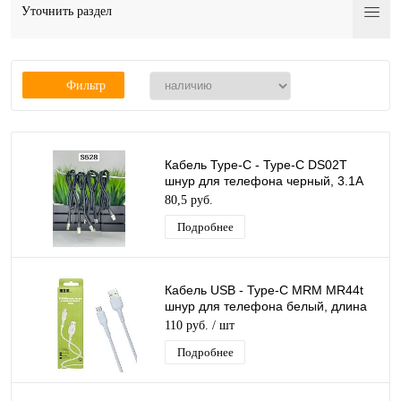
Уточнить раздел
Фильтр
Кабель Type-C - Type-C DS02T
шнур для телефона черный, 3.1A
60W, длина 1м
80,5 руб.
Подробнее
Кабель USB - Type-C MRM MR44t
шнур для телефона белый, длина
1м
110 руб.
/ шт
Подробнее