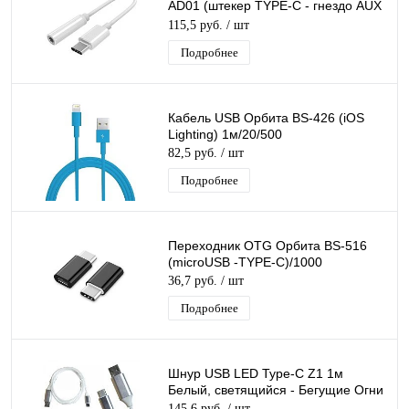
AD01 (штекер TYPE-C - гнездо AUX
3.5мм)
115,5 руб.
/ шт
Подробнее
Кабель USB Орбита BS-426 (iOS
Lighting) 1м/20/500
82,5 руб.
/ шт
Подробнее
Переходник OTG Орбита BS-516
(microUSB -TYPE-C)/1000
36,7 руб.
/ шт
Подробнее
Шнур USB LED Type-C Z1 1м
Белый, светящийся - Бегущие Огни
145,6 руб.
/ шт