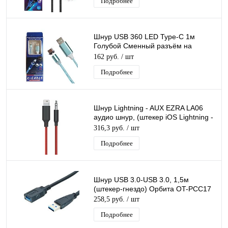
Подробнее
Шнур USB 360 LED Type-C 1м
Голубой Сменный разъём на
магните 360 градусов светящийся
162 руб.
/ шт
Бегущие Огни
Подробнее
Шнур Lightning - AUX EZRA LA06
аудио шнур, (штекер iOS Lightning -
штекер Джек 3,5мм) 1 м
316,3 руб.
/ шт
Подробнее
Шнур USB 3.0-USB 3.0, 1,5м
(штекер-гнездо) Орбита OT-PCC17
258,5 руб.
/ шт
Подробнее