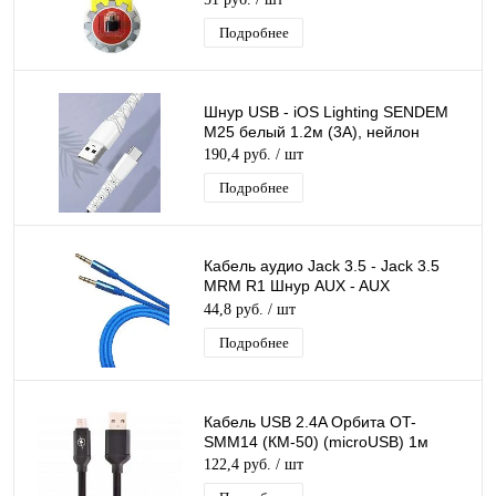
Подробнее
Шнур USB - iOS Lighting SENDEM
M25 белый 1.2м (3А), нейлон
190,4 руб.
/ шт
Подробнее
Кабель аудио Jack 3.5 - Jack 3.5
MRM R1 Шнур AUX - AUX
аудиокабель голубой, резиновый,
44,8 руб.
/ шт
длина 1 м
Подробнее
Кабель USB 2.4A Орбита OT-
SMM14 (КМ-50) (microUSB) 1м
122,4 руб.
/ шт