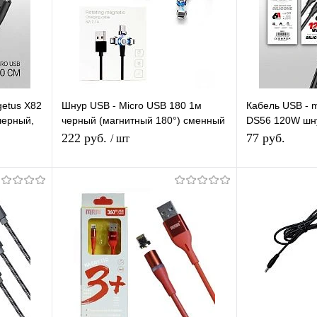
getus X82
Шнур USB - Micro USB 180 1м
Кабель USB - 
черный,
черный (магнитный 180°) сменный
DS56 120W шн
разъем на магните, кабель
черный, длина
222 руб.
77 руб.
/ шт
я
В корзину
П
равнению
Купить в 1 клик
К сравнению
Купить в 1 
 заказ
В избранное
В наличии
В избранное