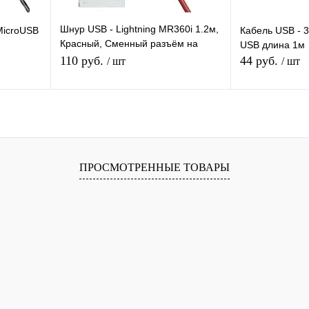
Шнур USB - Lightning MR360i 1.2м,
MicroUSB
Кабель USB - 
Красный, Сменный разъём на
USB длина 1м
магните 360 градусов
110 руб.
44 руб.
/ шт
/ шт
Силиконовый
В корзину
равнению
Купить в 1 клик
К сравнению
Купить в 1 
ПРОСМОТРЕННЫЕ ТОВАРЫ
аличии
В избранное
В наличии
В избранное