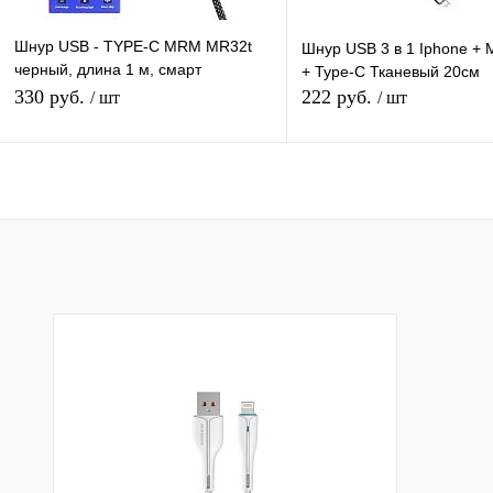
Шнур USB - TYPE-C MRM MR32t
Шнур USB 3 в 1 Iphone + 
черный, длина 1 м, смарт
+ Type-C Тканевый 20см
отключение
330 руб.
222 руб.
/ шт
/ шт
Подписаться
В корзину
Купить в 1 клик
К сравнению
Купить в 1 клик
К с
В избранное
Под заказ
В избранное
В н