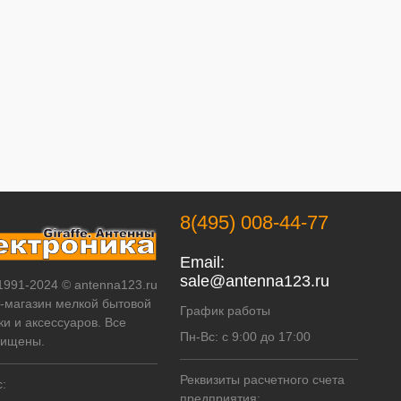
8(495) 008-44-77
Email:
sale@antenna123.ru
 1991-2024 © antenna123.ru
т-магазин мелкой бытовой
График работы
ки и аксессуаров. Все
Пн-Вс: с 9:00 до 17:00
щищены.
Реквизиты расчетного счета
:
предприятия: