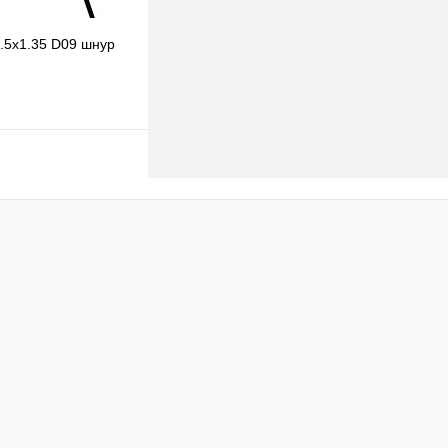
3.5x1.35 D09 шнур
В корзину
клик
К сравнению
В наличии