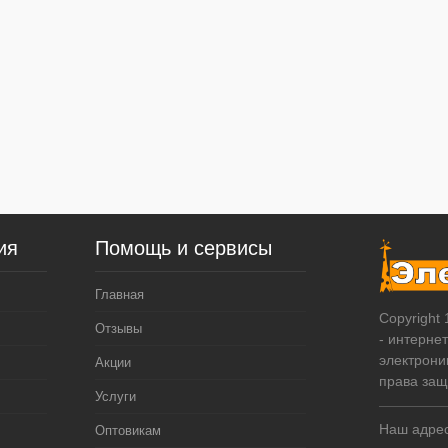
ия
Помощь и сервисы
Главная
Copyright
Отзывы
- интерне
электрони
Акции
права за
Услуги
Наш адрес
Оптовикам