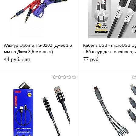
А/шнур Орбита TS-3202 (Джек 3,5
Кабель USB - microUSB U
мм на Джек 3,5 мм цвет)
- 5A шнур для телефона, 
1м/10/2500
длина 1м
44 руб.
77 руб.
/ шт
Подписаться
Подписатьс
Купить в 1 клик
К сравнению
Купить в 1 клик
К с
В избранное
Под заказ
В избранное
Под