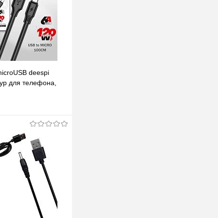
microUSB deespi
ур для телефона,
 1м
одписаться
клик
К сравнению
Под заказ