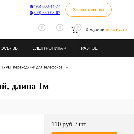
8(495) 008-44-77
Заказать звонок
8(800) 350-08-07
0
0
0
пока пусто
В корзине
ИОСВЯЗЬ
ЭЛЕКТРОНИКА +
РАЗНОЕ
•
НУРЫ, переходники для Телефонов
й, длина 1м
110 руб.
/ шт