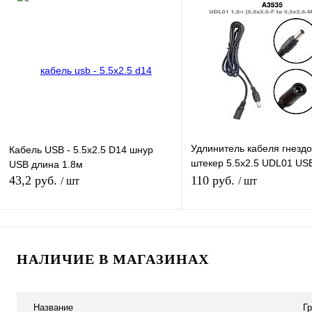
Купить в 1 клик
К сравнению
Купить в 1 клик
К с
В избранное
В наличии
В избранное
В н
Удлинитель кабеля гнездо 
Кабель USB - 5.5x2.5 D14 шнур
штекер 5.5x2.5 UDL01 US
USB длина 1.8м
(5.5x2.5-F to 5.5x2.5-M) д
43,2 руб.
110 руб.
/ шт
/ шт
В корзину
В корзину
НАЛИЧИЕ В МАГАЗИНАХ
Купить в 1 клик
К сравнению
Купить в 1 клик
К с
В избранное
В наличии
В избранное
В н
Название
Г