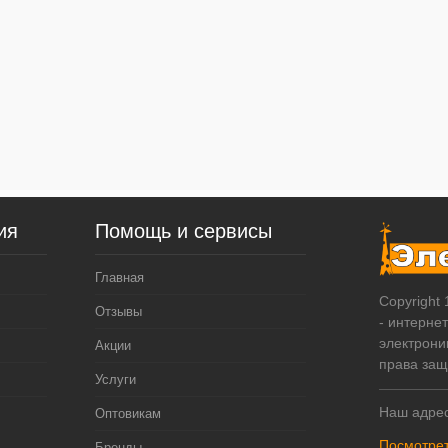
ия
Помощь и сервисы
Главная
Copyright
Отзывы
- интерне
электрони
Акции
права за
Услуги
Наш адрес
Оптовикам
Посмотрет
Бренды