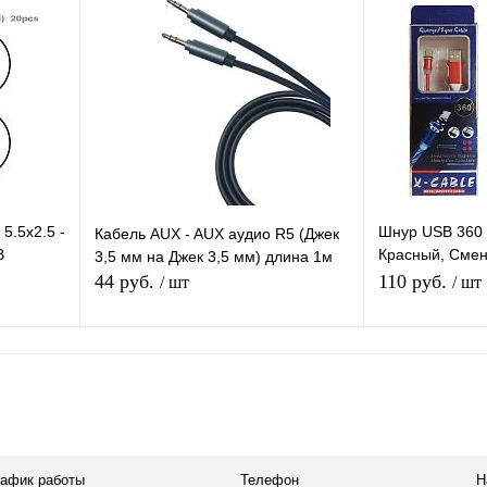
равнению
Купить в 1 клик
К сравнению
Купить в 1 
аличии
В избранное
Под заказ
В избранное
5.5x2.5 -
Шнур USB 360 
Кабель AUX - AUX аудио R5 (Джек
B
Красный, Смен
3,5 мм на Джек 3,5 мм) длина 1м
лина 1,5м
магните 360 гр
44 руб.
110 руб.
/ шт
/ шт
Бегущие Огни
В корзину
равнению
Купить в 1 клик
К сравнению
Купить в 1 
аличии
В избранное
В наличии
В избранное
рафик работы
Телефон
Н