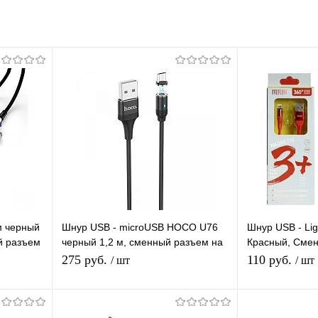
м черный
Шнур USB - microUSB HOCO U76
Шнур USB - Lig
й разъем
черный 1,2 м, сменный разъем на
Красный, Смен
магните (2 А), нейлон
магните 360 г
275 руб.
110 руб.
/ шт
/ шт
Силиконовый
Подписаться