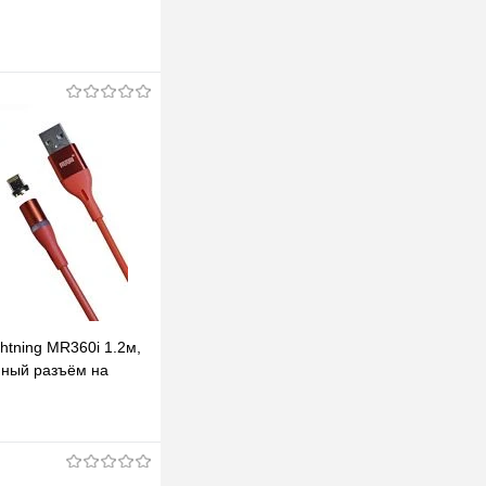
htning MR360i 1.2м,
ный разъём на
радусов
В корзину