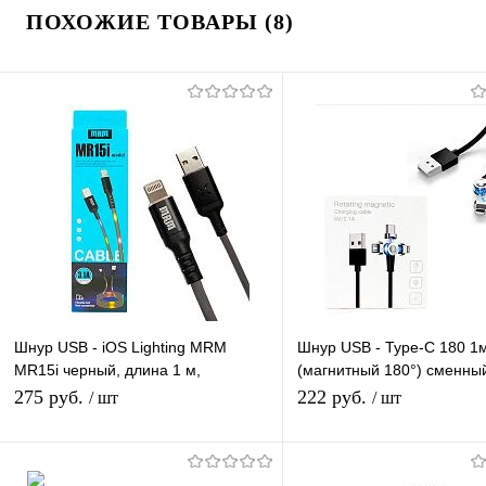
ПОХОЖИЕ ТОВАРЫ (8)
Шнур USB - iOS Lighting MRM
Шнур USB - Type-C 180 1
MR15i черный, длина 1 м,
(магнитный 180°) сменны
светящийся кабель LED
на магните, кабель
275 руб.
222 руб.
/ шт
/ шт
В корзину
В корзину