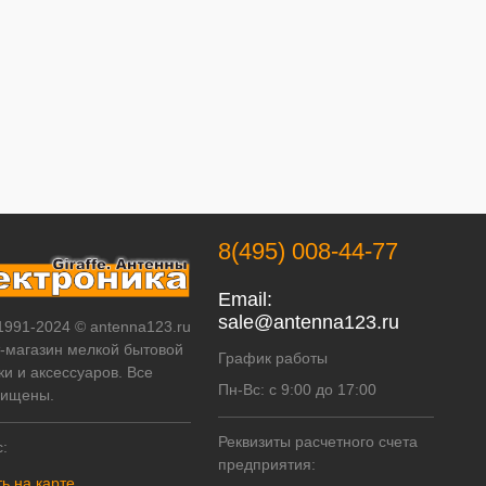
8(495) 008-44-77
Email:
sale@antenna123.ru
 1991-2024 © antenna123.ru
т-магазин мелкой бытовой
График работы
ки и аксессуаров. Все
Пн-Вс: с 9:00 до 17:00
щищены.
Реквизиты расчетного счета
:
предприятия:
ь на карте