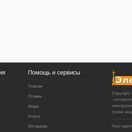
ия
Помощь и сервисы
Главная
Copyright
Отзывы
- интерне
электрони
Акции
права за
Услуги
Наш адрес
Оптовикам