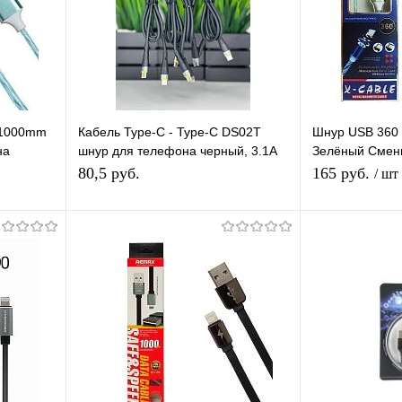
 1000mm
Кабель Type-C - Type-C DS02T
Шнур USB 360 
на
шнур для телефона черный, 3.1A
Зелёный Смен
етящийся
60W, длина 1м
магните 360 г
80,5 руб.
165 руб.
/ шт
Бегущие Огни
Подписаться
равнению
Купить в 1 клик
К сравнению
Купить в 1 
аличии
В избранное
Под заказ
В избранное