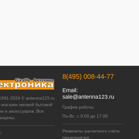
8(495) 008-44-77
Email:
sale@antenna123.ru
 1991-2024 © antenna123.ru
т-магазин мелкой бытовой
График работы
ки и аксессуаров. Все
Пн-Вс: с 9:00 до 17:00
щищены.
Реквизиты расчетного счета
:
предприятия: