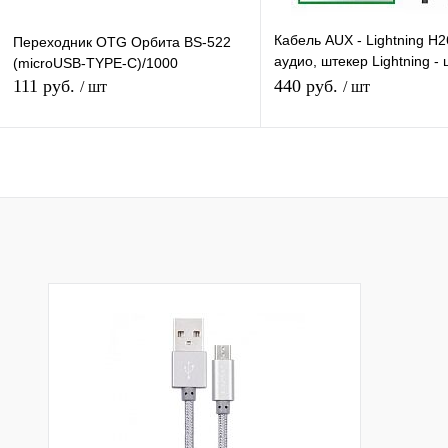
Кабель AUX - Lightning H
Переходник OTG Орбита BS-522
аудио, штекер Lightning -
(microUSB-TYPE-C)/1000
3.5мм AUX, (Lightning-П 
111 руб.
440 руб.
/ шт
/ шт
Подписаться
В корзину
Купить в 1 клик
К сравнению
Купить в 1 клик
К с
В избранное
Под заказ
В избранное
В н