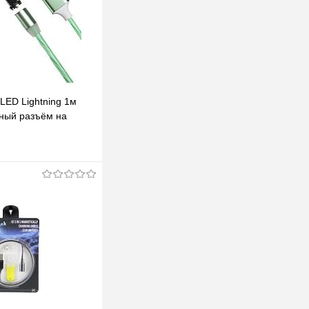
LED Lightning 1м
ный разъём на
радусов светящийся
В корзину
клик
К сравнению
В наличии