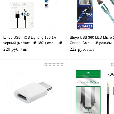
Шнур USB - iOS Lighting 180 1м
Шнур USB 360 LED Micro
черный (магнитный 180°) сменный
Синий, Сменный разъём 
разъем на магните, кабель
магните 360 градусов св
220 руб.
222 руб.
/ шт
/ шт
Бегущие Огни
В корзину
В корзину
Купить в 1 клик
К сравнению
Купить в 1 клик
К с
В избранное
В наличии
В избранное
В н