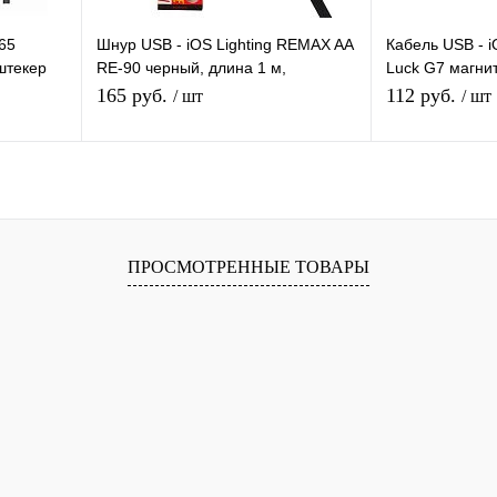
265
Шнур USB - iOS Lighting REMAX AA
Кабель USB - i
 штекер
RE-90 черный, длина 1 м,
Luck G7 магни
на AUX-П)
материал термоэластопласт (ТЭП)
съемный, шнур
165 руб.
112 руб.
/ шт
/ шт
длина 1м
В корзину
равнению
Купить в 1 клик
К сравнению
Купить в 1 
ПРОСМОТРЕННЫЕ ТОВАРЫ
аличии
В избранное
В наличии
В избранное