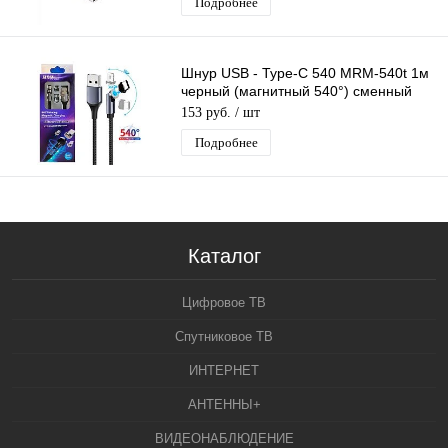
Подробнее
Шнур USB - Type-C 540 MRM-540t 1м
черный (магнитный 540°) сменный
разъем на магните, кабель
153 руб.
/ шт
Подробнее
Каталог
Цифровое ТВ
Спутниковое ТВ
ИНТЕРНЕТ
АНТЕННЫ+
ВИДЕОНАБЛЮДЕНИЕ