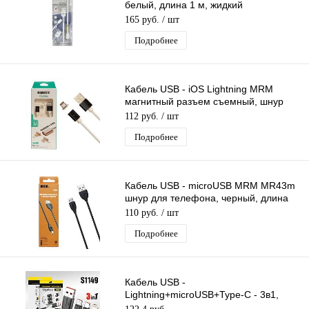
белый, длина 1 м, жидкий
силиконовый кабель
165 руб.
/ шт
Подробнее
Кабель USB - iOS Lightning MRM
магнитный разъем съемный, шнур
для телефона, длина 1м
112 руб.
/ шт
Подробнее
Кабель USB - microUSB MRM MR43m
шнур для телефона, черный, длина
1м
110 руб.
/ шт
Подробнее
Кабель USB -
Lightning+microUSB+Type-C - 3в1,
Ugetus X83 длина 1,2м