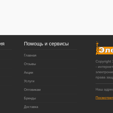
ия
Помощь и сервисы
Главная
Copyright
Отзывы
- интерне
электрони
Акции
права за
Услуги
Наш адрес
Оптовикам
Посмотрет
Бренды
Доставка