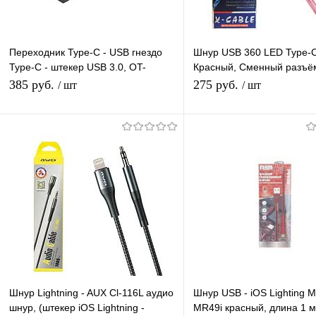
Переходник Type-C - USB гнездо
Шнур USB 360 LED Type-
Type-C - штекер USB 3.0, OT-
Красный, Сменный разъё
PCC33
магните 360 градусов св
385 руб.
275 руб.
/ шт
/ шт
- Бегущие Огни
В корзину
В корзину
Купить в 1 клик
К сравнению
Купить в 1 клик
К с
В избранное
В наличии
В избранное
В н
Шнур Lightning - AUX Cl-116L аудио
Шнур USB - iOS Lighting
шнур, (штекер iOS Lightning -
MR49i красный, длина 1 м