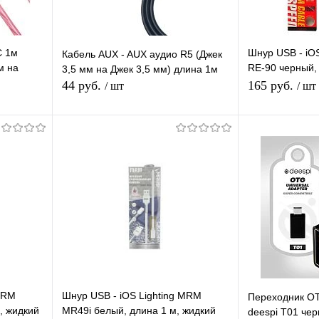
C 1м
Шнур USB - iO
Кабель AUX - AUX аудио R5 (Джек
м на
RE-90 черный, 
3,5 мм на Джек 3,5 мм) длина 1м
етящийся
материал терм
44 руб.
165 руб.
/ шт
/ шт
В корзину
равнению
Купить в 1 клик
К сравнению
Купить в 1 
аличии
В избранное
В наличии
В избранное
 MRM
Шнур USB - iOS Lighting MRM
Переходник O
, жидкий
MR49i белый, длина 1 м, жидкий
deespi T01 че