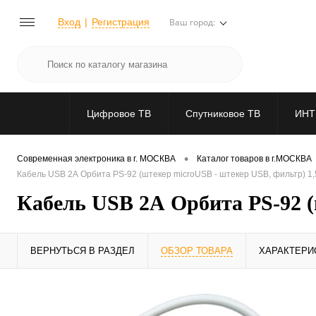
Вход
Регистрация
Ваш город:
Цифровое ТВ
Спутниковое ТВ
ИНТ
•
Современная электроника в г. МОСКВА
Каталог товаров в г.МОСКВА
Кабель USB 2А Орбита PS-92 (штекер microUSB - штекер USB, фильтр) 1,
Кабель USB 2А Орбита PS-92 (
ВЕРНУТЬСЯ В РАЗДЕЛ
ОБЗОР ТОВАРА
ХАРАКТЕРИ