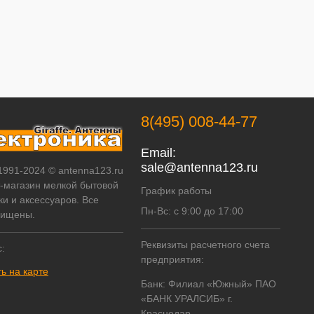
8(495) 008-44-77
Email:
sale@antenna123.ru
 1991-2024 © antenna123.ru
т-магазин мелкой бытовой
График работы
ки и аксессуаров. Все
Пн-Вс: с 9:00 до 17:00
щищены.
Реквизиты расчетного счета
:
предприятия:
ь на карте
Банк: Филиал «Южный» ПАО
«БАНК УРАЛСИБ» г.
Краснодар