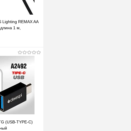
S Lighting REMAX AA
длина 1 м,
оэластопласт (ТЭП)
В корзину
клик
К сравнению
В наличии
TG (USB-TYPE-C)
рный