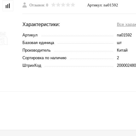
Отзывов: 0
Артикул:
na01592
Характеристики:
Все хара
Артикул
na01592
Базовая единица
шт
Производитель
Китай
Сортировка по наличию
2
ШтрихКод
200002480