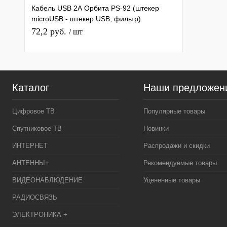
Кабель USB 2А Орбита PS-92 (штекер
microUSB - штекер USB, фильтр)
1,5м/10/250
72,2 руб.
/ шт
Каталог
Наши предложен
Цифровое ТВ
Популярные товары
Спутниковое ТВ
Новинки
ИНТЕРНЕТ
Распродажи и скидки
АНТЕННЫ+
Рекомендуемые товары
ВИДЕОНАБЛЮДЕНИЕ
Уцененные товары
РАДИОСВЯЗЬ
ЭЛЕКТРОНИКА +