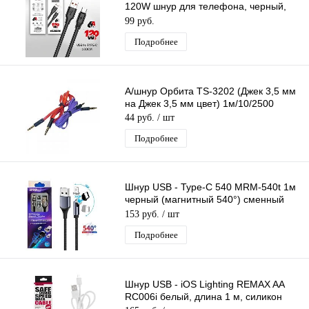
120W шнур для телефона, черный,
длина 1м
99 руб.
Подробнее
А/шнур Орбита TS-3202 (Джек 3,5 мм
на Джек 3,5 мм цвет) 1м/10/2500
44 руб.
/ шт
Подробнее
Шнур USB - Type-C 540 MRM-540t 1м
черный (магнитный 540°) сменный
разъем на магните, кабель
153 руб.
/ шт
Подробнее
Шнур USB - iOS Lighting REMAX AA
RC006i белый, длина 1 м, силикон