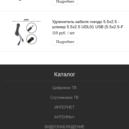
Подробнее
Удлинитель кабеля гнездо 5.5x2.5 -
штекер 5.5x2.5 UDL01 USB (5.5x2.5-F
to 5.5x2.5-M) длина 1,5м
110 руб.
/ шт
Подробнее
Каталог
Цифровое ТВ
Спутниковое ТВ
ИНТЕРНЕТ
АНТЕННЫ+
ВИДЕОНАБЛЮДЕНИЕ