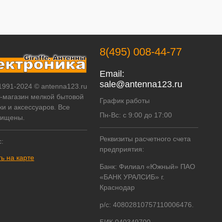
8(495) 008-44-77
Email:
sale@antenna123.ru
 1991-2024 © antenna123.ru
т-магазин мелкой бытовой
График работы
ки и аксессуаров. Все
Пн-Вс: с 9:00 до 17:00
щищены.
Реквизиты расчетного счета
:
предприятия:
ь на карте
Банк: Филиал «Южный» ПАО
«БАНК УРАЛСИБ» г.
Краснодар
р/с: 40802810757110006476.
БИК 040349700.