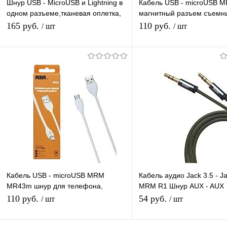
Шнур USB - MicroUSB и Lightning в
Кабель USB - microUSB 
одном разъеме,тканевая оплетка,
магнитный разъем съемн
2 в 1 Кабель для зарядки
для телефона красный, д
165 руб.
110 руб.
/ шт
/ шт
1,2м
В корзину
В корзину
Купить в 1 клик
К сравнению
Купить в 1 клик
К с
В избранное
В наличии
В избранное
В н
Кабель USB - microUSB MRM
Кабель аудио Jack 3.5 - Ja
MR43m шнур для телефона,
MRM R1 Шнур AUX - AUX
белый, длина 1м
аудиокабель серый, рези
110 руб.
54 руб.
/ шт
/ шт
длина 1 м