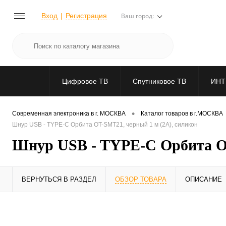
Вход
Регистрация
Ваш город:
Цифровое ТВ
Спутниковое ТВ
ИНТ
•
Современная электроника в г. МОСКВА
Каталог товаров в г.МОСКВА
Шнур USB - TYPE-C Орбита OT-SMT21, черный 1 м (2А), силикон
Шнур USB - TYPE-C Орбита OT
ВЕРНУТЬСЯ В РАЗДЕЛ
ОБЗОР ТОВАРА
ОПИСАНИЕ