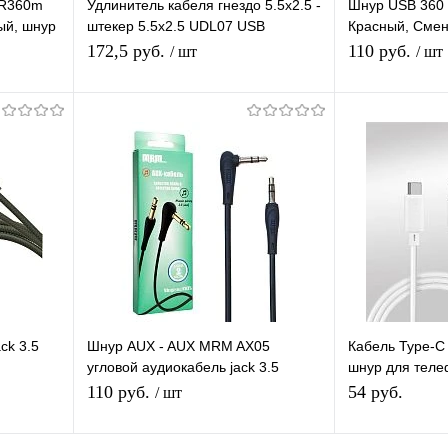
MR360m
Удлинитель кабеля гнездо 5.5x2.5 -
Шнур USB 360 
ый, шнур
штекер 5.5x2.5 UDL07 USB
Красный, Смен
лина
(5.5x2.5-F to 5.5x2.5-M) длина 3м
магните 360 гр
172,5 руб.
110 руб.
/ шт
/ шт
Бегущие Огни
В корзину
равнению
Купить в 1 клик
К сравнению
Купить в 1 
аличии
В избранное
В наличии
В избранное
ck 3.5
Шнур AUX - AUX MRM AX05
Кабель Type-C
угловой аудиокабель jack 3.5
шнур для теле
новый,
длина 2 м
60W, длина 1м
110 руб.
54 руб.
/ шт