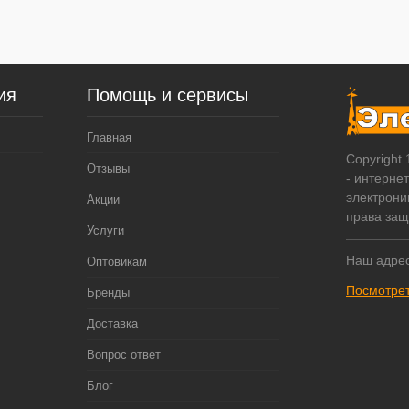
ия
Помощь и сервисы
Главная
Copyright
Отзывы
- интерне
электрони
Акции
права за
Услуги
Наш адрес
Оптовикам
Посмотрет
Бренды
Доставка
Вопрос ответ
Блог