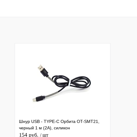
В корзину
Подписатьс
Купить в 1 клик
К сравнению
Купить в 1 клик
К с
В избранное
В наличии
В избранное
Под
Шнур USB - TYPE-C Орбита OT-SMT21,
черный 1 м (2А), силикон
154 руб.
/ шт