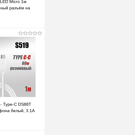
LED Micro 1м
ный разъём на
адусов светящийся -
В корзину
клик
К сравнению
В наличии
 - Type-C DS88T
фона белый, 3.1A