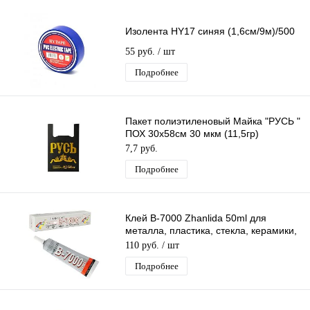
Изолента HY17 синяя (1,6см/9м)/500
55 руб.
/ шт
Подробнее
Пакет полиэтиленовый Майка "РУСЬ "
ПОХ 30х58см 30 мкм (11,5гр)
/50шт/750 шт*меш, 1ШТ.
7,7 руб.
Подробнее
Клей B-7000 Zhanlida 50ml для
металла, пластика, стекла, керамики,
дерева, кожи, резины
110 руб.
/ шт
Подробнее