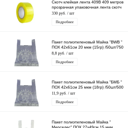
Скотч клейкая лента 409B 409 метров
прозрачная упаковочная лента скотч
55мм х 409м
330 руб.
/ шт
Подробнее
Пакет полиэтиленовый Майка "BWB "
ПОХ 42х61см 20 мкм (15гр) /50шт/750
шт*меш, 1ШТ.
8,8 руб.
/ шт
Подробнее
Пакет полиэтиленовый Майка "БМБ "
ПОХ 42х61см 25 мкм (18гр) /50шт/500
шт*меш
11,9 руб.
/ шт
Подробнее
Пакет полиэтиленовый Майка "
Мерседес" ПОХ 27х49см 15 мкм